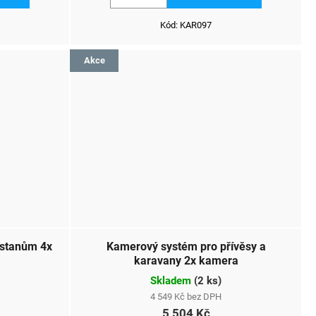
Kód:
KAR097
Akce
 stanům 4x
Kamerový systém pro přívěsy a
karavany 2x kamera
Skladem
(
2 ks
)
4 549 Kč bez DPH
5 504 Kč