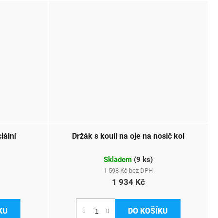
iální
Držák s koulí na oje na nosič kol
Skladem
(
9 ks
)
1 598 Kč bez DPH
1 934 Kč
KU
DO KOŠÍKU