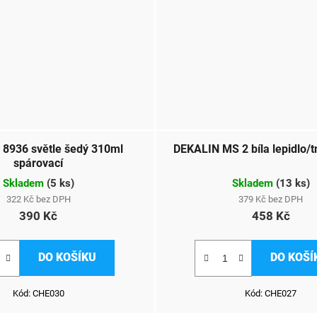
8936 světle šedý 310ml
DEKALIN MS 2 bíla lepidlo/
spárovací
Skladem
(
5 ks
)
Skladem
(
13 ks
)
322 Kč bez DPH
379 Kč bez DPH
390 Kč
458 Kč
DO KOŠÍKU
DO KOŠÍ
Kód:
CHE030
Kód:
CHE027