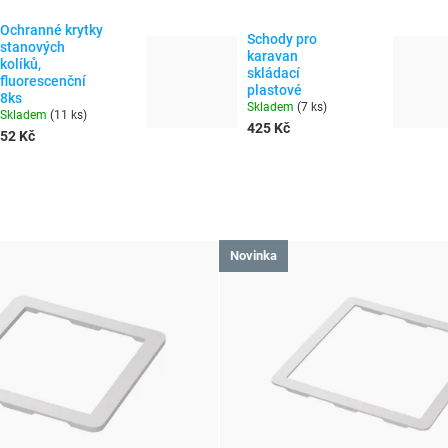
Ochranné krytky
Schody pro
stanových
karavan
kolíků,
skládací
fluorescenční
plastové
8ks
Skladem
(
7 ks
)
Skladem
(
11 ks
)
425 Kč
52 Kč
Novinka