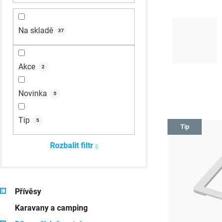
n
Na skladě
n
37
í
p
Akce
2
a
Novinka
5
n
V
e
Tip
5
Tip
ý
l
Rozbalit filtr
p
i
K
Přeskočit
s
Přívěsy
a
kategorie
p
Karavany a camping
t
e