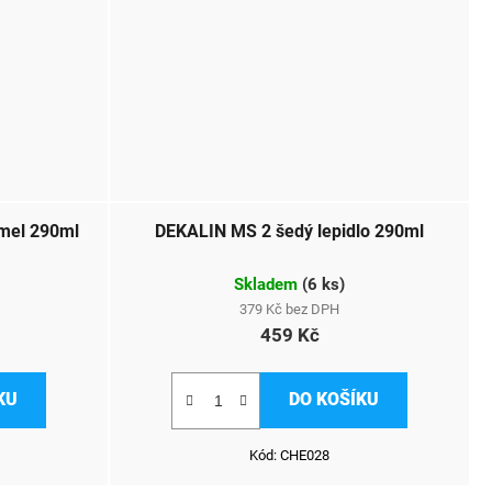
tmel 290ml
DEKALIN MS 2 šedý lepidlo 290ml
Skladem
(
6 ks
)
379 Kč bez DPH
459 Kč
KU
DO KOŠÍKU
Kód:
CHE028