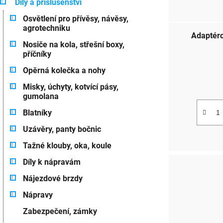
r
Díly a příslušenství
g
Osvětlení pro přívěsy, návěsy,
o
o
agrotechniku
r
Adaptéro
d
i
Nosiče na kola, střešní boxy,
e
příčníky
u
Opěrná kolečka a nohy
k
Misky, úchyty, kotvící pásy,
t
gumolana
ů
Blatníky
Uzávěry, panty bočnic
Tažné klouby, oka, koule
Díly k nápravám
Nájezdové brzdy
Nápravy
Zabezpečení, zámky