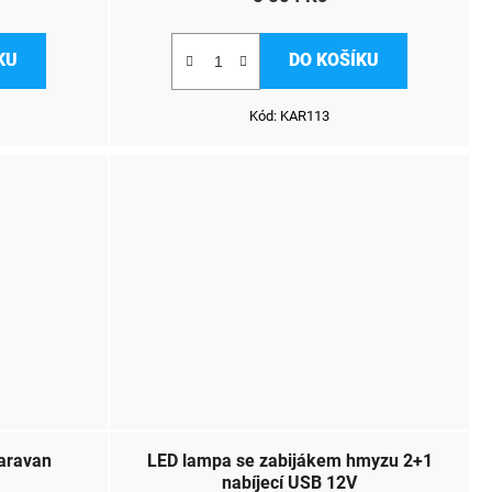
KU
DO KOŠÍKU
Kód:
KAR113
karavan
LED lampa se zabijákem hmyzu 2+1
nabíjecí USB 12V