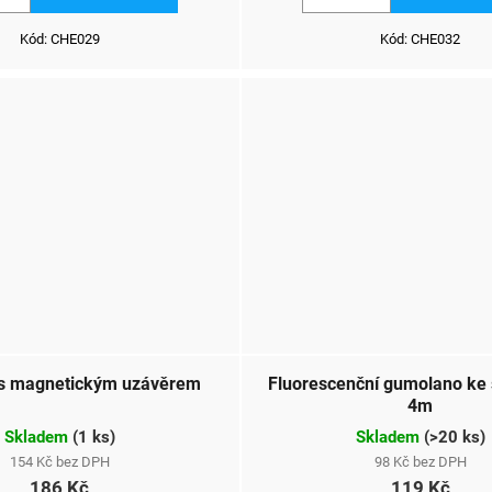
Kód:
CHE029
Kód:
CHE032
ť s magnetickým uzávěrem
Fluorescenční gumolano ke
4m
Skladem
(
1 ks
)
Skladem
(
>20 ks
)
154 Kč bez DPH
98 Kč bez DPH
186 Kč
119 Kč