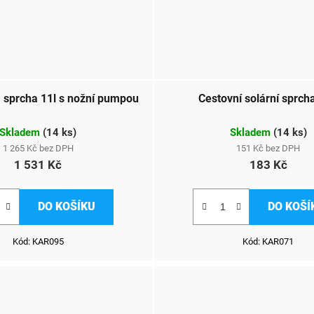
sprcha 11l s nožní pumpou
Cestovní solární sprch
Skladem
(
14 ks
)
Skladem
(
14 ks
)
1 265 Kč bez DPH
151 Kč bez DPH
1 531 Kč
183 Kč
DO KOŠÍKU
DO KOŠÍ
Kód:
KAR095
Kód:
KAR071