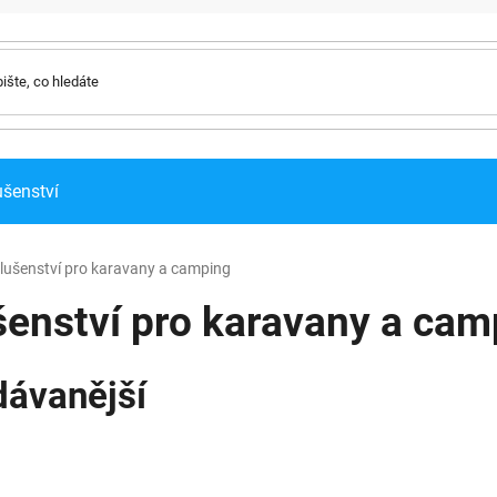
ušenství
slušenství pro karavany a camping
šenství pro karavany a cam
dávanější