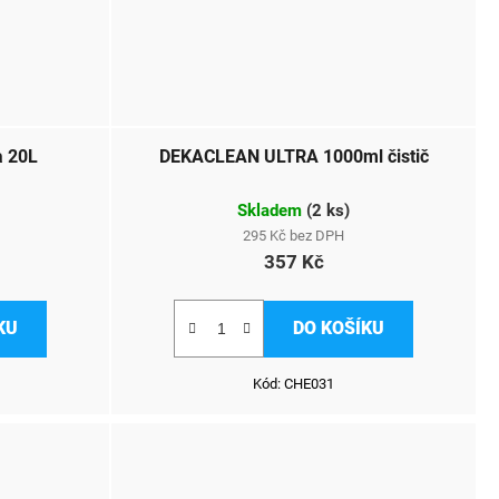
a 20L
DEKACLEAN ULTRA 1000ml čistič
Skladem
(
2 ks
)
295 Kč bez DPH
357 Kč
KU
DO KOŠÍKU
Kód:
CHE031