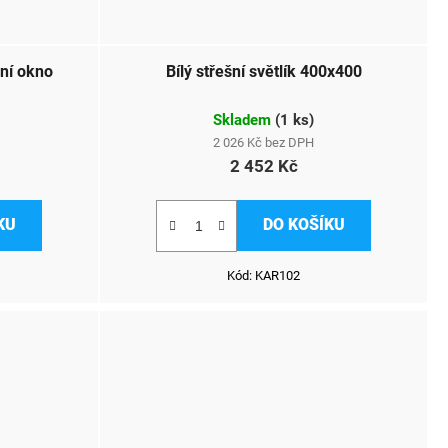
ní okno
Bílý střešní světlík 400x400
Skladem
(
1 ks
)
2 026 Kč bez DPH
2 452 Kč
KU
DO KOŠÍKU
Kód:
KAR102