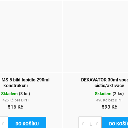
MS 5 bílá lepidlo 290ml
DEKAVATOR 30ml spec
konstrukční
čistič/aktivace
Skladem
(
8 ks
)
Skladem
(
2 ks
)
426 Kč bez DPH
490 Kč bez DPH
516 Kč
593 Kč
DO KOŠÍKU
DO KOŠÍ