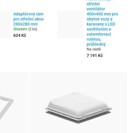
střešní
ventilátor
Adaptérový rám
400×400 mm pro
pro střešní okno
obytné vozy a
280x280 mm
karavany s LED
osvětlením a
Skladem
(
2 ks
)
zatemňovací
624 Kč
roletou,
průhledný
Na cestě
7 191 Kč