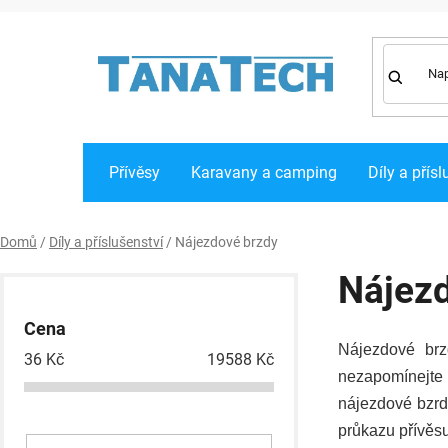
Přejít
na
obsah
Přívěsy
Karavany a camping
Díly a přísl
Domů
/
Díly a příslušenství
/
Nájezdové brzdy
P
Nájez
o
Cena
s
Nájezdové brz
36
Kč
19588
Kč
t
nezapomínejte 
r
nájezdové bzrd
průkazu přívěsu
a