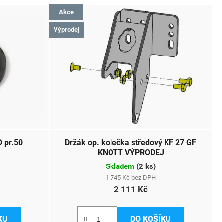
Akce
Výprodej
 pr.50
Držák op. kolečka středový KF 27 GF
KNOTT VÝPRODEJ
Skladem
(
2 ks
)
1 745 Kč bez DPH
2 111 Kč
KU
DO KOŠÍKU