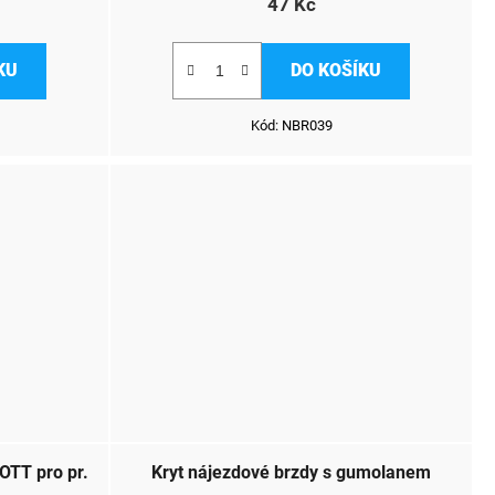
47 Kč
KU
DO KOŠÍKU
Kód:
NBR039
OTT pro pr.
Kryt nájezdové brzdy s gumolanem