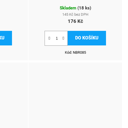
Skladem
(
18 ks
)
145 Kč bez DPH
176 Kč
KU
DO KOŠÍKU
Kód:
NBR085