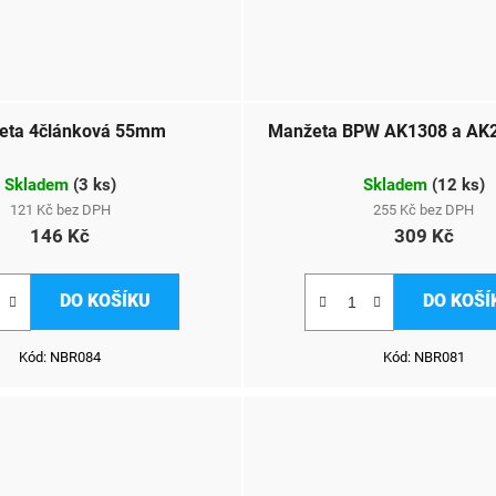
eta 4článková 55mm
Skladem
(
3 ks
)
Skladem
(
12 ks
)
121 Kč bez DPH
255 Kč bez DPH
146 Kč
309 Kč
DO KOŠÍKU
DO KOŠÍ
Kód:
NBR084
Kód:
NBR081