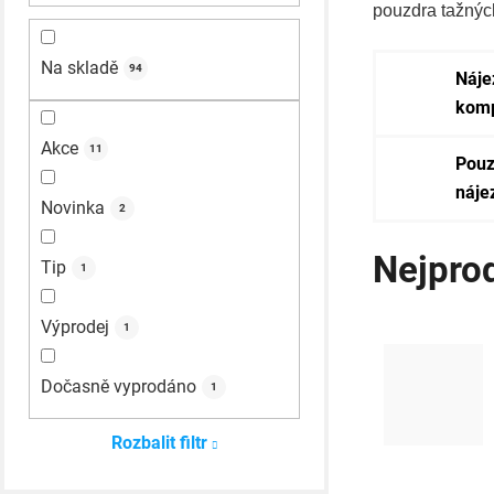
pouzdra tažných
n
Na skladě
n
94
Náje
komp
í
p
Akce
11
Pouz
a
náje
Novinka
2
n
Nejpro
e
Tip
1
l
Výprodej
1
Dočasně vyprodáno
1
Rozbalit filtr