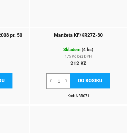
Manžeta BPW AK1308 a AK2008 pr. 50
Manžeta KF/KR27Z-30
Skladem
(
4 ks
)
175 Kč bez DPH
212 Kč
KU
DO KOŠÍKU
Kód:
NBR071