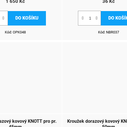
1 650 Kč
36 Kč
DO KOŠÍKU
DO KOŠÍ
Kód:
OPK048
Kód:
NBR037
azový kovový KNOTT pro pr.
Kroužek dorazový kovový KN
45mm
50mm