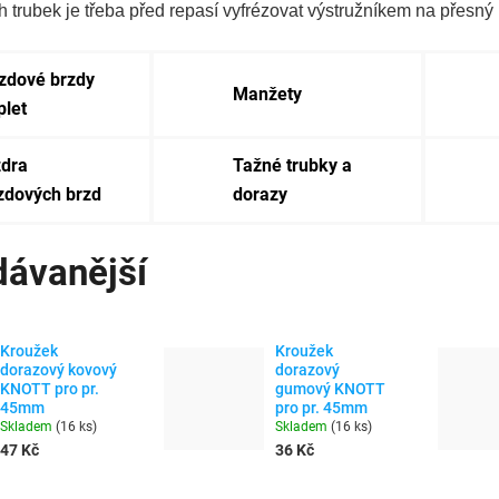
 trubek je třeba před repasí vyfrézovat výstružníkem na přesný 
zdové brzdy
Manžety
let
dra
Tažné trubky a
zdových brzd
dorazy
dávanější
Kroužek
Kroužek
dorazový kovový
dorazový
KNOTT pro pr.
gumový KNOTT
45mm
pro pr. 45mm
Skladem
(
16 ks
)
Skladem
(
16 ks
)
47 Kč
36 Kč