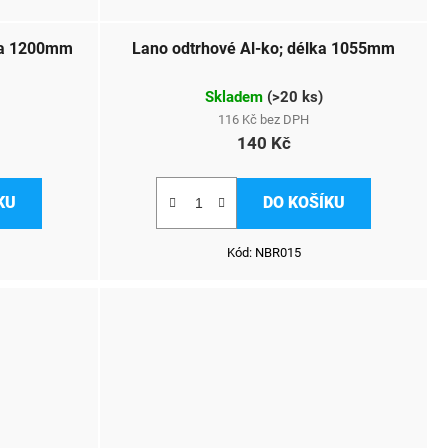
lka 1200mm
Lano odtrhové Al-ko; délka 1055mm
Skladem
(
>20 ks
)
116 Kč bez DPH
140 Kč
KU
DO KOŠÍKU
Kód:
NBR015