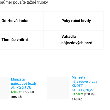
průměr použíté tažné trubky.
Odtrhová lanka
Páky ruční brzdy
Vahadla
Tlumiče vnitřní
nájezdových brzd
Manžeta
Manžeta
nájezdové brzdy
nájezdové brzdy
KNOTT
AL-KO 2,8VB
KF13,17,20,27
Skladem
(
>20 ks
)
Skladem
(
>20 ks
)
385 Kč
148 Kč