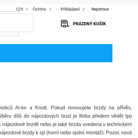
Přihlášení
CZK
Čeština
Registrace
PRÁZDNÝ KOŠÍK
NÁKUPNÍ
KOŠÍK
obců Al-ko a Knott. Pokud renovujete brzdy na přívěs,
výběru dílů do nájezdových brzd je třeba předem vědět typ
na nájezdové brzdě nebo je také brzda uvedena v technickém
 nájezdové brzdy k oji (horní nebo spdní montáž). Pozor, nová