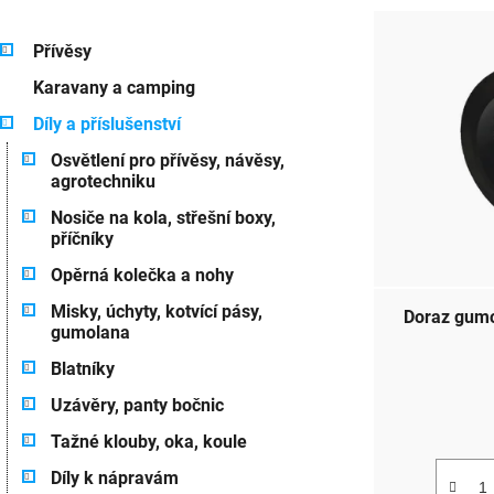
V
K
Přeskočit
ý
Přívěsy
a
kategorie
p
Karavany a camping
t
e
Díly a příslušenství
i
g
Osvětlení pro přívěsy, návěsy,
o
s
agrotechniku
r
p
i
Nosiče na kola, střešní boxy,
e
příčníky
r
Opěrná kolečka a nohy
o
Misky, úchyty, kotvící pásy,
Doraz gumo
d
gumolana
u
Blatníky
k
Uzávěry, panty bočnic
Tažné klouby, oka, koule
t
Díly k nápravám
ů