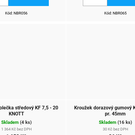
Kód:
NBR056
Kód:
NBR065
olečka středový KF 7,5 - 20
Kroužek dorazový gumový 
KNOTT
pr. 45mm
Skladem
(
4 ks
)
Skladem
(
16 ks
)
1 364 Kč bez DPH
30 Kč bez DPH