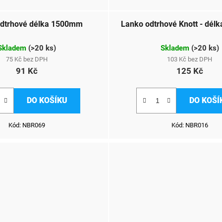
odtrhové délka 1500mm
Lanko odtrhové Knott - dé
Skladem
(
>20 ks
)
Skladem
(
>20 ks
)
75 Kč bez DPH
103 Kč bez DPH
91 Kč
125 Kč
DO KOŠÍKU
DO KOŠÍ
Kód:
NBR069
Kód:
NBR016