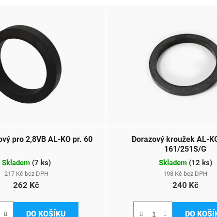
vý pro 2,8VB AL-KO pr. 60
Dorazový kroužek AL-KO
161/251S/G
Skladem
(
7 ks
)
Skladem
(
12 ks
)
217 Kč bez DPH
198 Kč bez DPH
262 Kč
240 Kč
DO KOŠÍKU
DO KOŠÍ