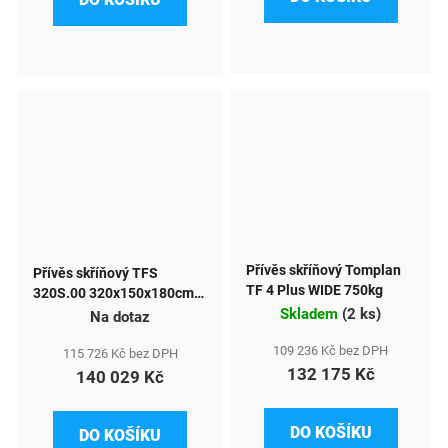
Přívěs skříňový Tomplan
Přívěs skříňový TFS
TF 4 Plus WIDE 750kg
320S.00 320x150x180cm
Skladem
(
2 ks
)
750kg XL okna+dveře
Na dotaz
109 236 Kč bez DPH
115 726 Kč bez DPH
132 175 Kč
140 029 Kč
DO KOŠÍKU
DO KOŠÍKU