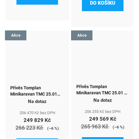
DO KOŠÍKU
Akce
Akce
Přívěs Tomplan
Přívěs Tomplan
Minikaravan TMC 25.01 N
Minikaravan TMC 25.01
750kg Full nebrzděný
Na dotaz
750kg Full
Na dotaz
206 255 Kč bez DPH
206 470 Kč bez DPH
249 569 Kč
249 829 Kč
265 963 Kč
266 223 Kč
(–6 %)
(–6 %)