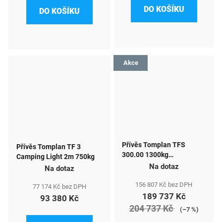
DO KOŠÍKU
DO KOŠÍKU
Akce
Přívěs Tomplan TFS
Přívěs Tomplan TF 3
300.00 1300kg
Camping Light 2m 750kg
300x200x210 boční dveře
Na dotaz
Na dotaz
a okna
156 807 Kč bez DPH
77 174 Kč bez DPH
189 737 Kč
93 380 Kč
204 737 Kč
(–7 %)