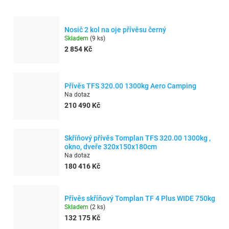
Nosič 2 kol na oje přívěsu černý
Skladem
(
9 ks
)
2 854 Kč
Přívěs TFS 320.00 1300kg Aero Camping
Na dotaz
210 490 Kč
Skříňový přívěs Tomplan TFS 320.00 1300kg ,
okno, dveře 320x150x180cm
Na dotaz
180 416 Kč
Přívěs skříňový Tomplan TF 4 Plus WIDE 750kg
Skladem
(
2 ks
)
132 175 Kč