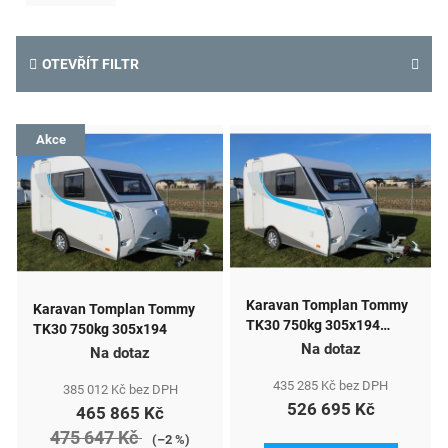
OTEVŘÍT FILTR
V
Akce
ý
p
i
s
p
Karavan Tomplan Tommy
Karavan Tomplan Tommy
r
TK30 750kg 305x194
TK30 750kg 305x194
TRUMA
Na dotaz
o
Na dotaz
d
435 285 Kč bez DPH
385 012 Kč bez DPH
526 695 Kč
465 865 Kč
u
475 647 Kč
(–2 %)