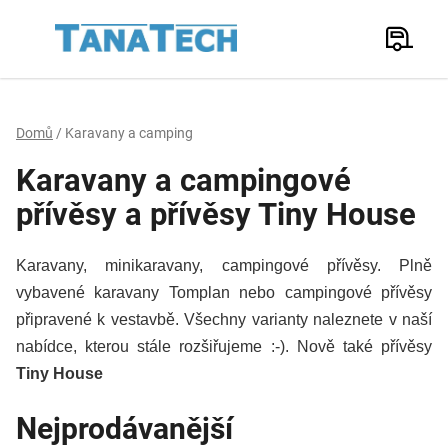
Přejít
na
Hledat
obsah
N
K
Domů
/
Karavany a camping
Karavany a campingové
přívěsy a přívěsy Tiny House
Karavany, minikaravany, campingové přívěsy. Plně
vybavené karavany Tomplan nebo campingové přívěsy
připravené k vestavbě. Všechny varianty naleznete v naší
nabídce, kterou stále rozšiřujeme :-). Nově také přívěsy
Tiny House
Nejprodávanější