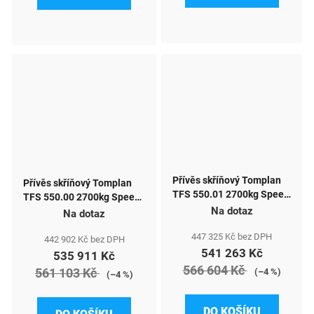
Přívěs skříňový Tomplan
Přívěs skříňový Tomplan
TFS 550.01 2700kg Speed
TFS 550.00 2700kg Speed
caravan vč. zadní rampy
Na dotaz
caravan vč. zadních dvoukř.
Na dotaz
dveří
447 325 Kč bez DPH
442 902 Kč bez DPH
541 263 Kč
535 911 Kč
566 604 Kč
561 103 Kč
(–4 %)
(–4 %)
DO KOŠÍKU