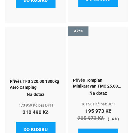
DO KOŠÍKU
Akce
Přívěs Tomplan
Přívěs TFS 320.00 1300kg
Minikaravan TMC 25.00
Aero Camping
750kg Basic
Na dotaz
Na dotaz
161 961 Kč bez DPH
173 959 Kč bez DPH
195 973 Kč
210 490 Kč
205 973 Kč
(–4 %)
DO KOŠÍKU