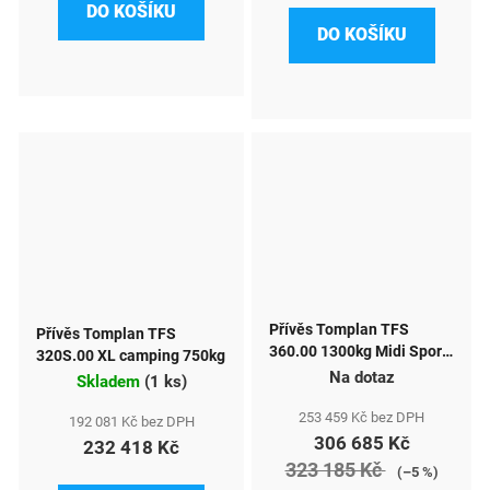
DO KOŠÍKU
DO KOŠÍKU
Přívěs Tomplan TFS
Přívěs Tomplan TFS
360.00 1300kg Midi Sport
320S.00 XL camping 750kg
Karavan
Na dotaz
Skladem
(
1 ks
)
253 459 Kč bez DPH
192 081 Kč bez DPH
306 685 Kč
232 418 Kč
323 185 Kč
(–5 %)