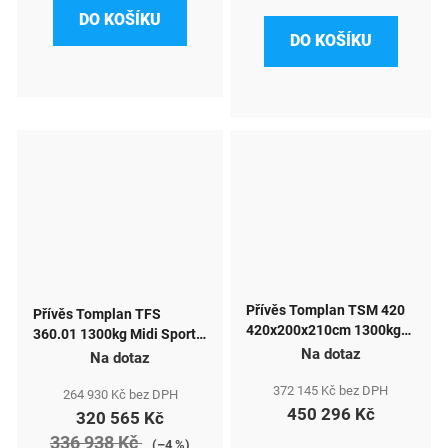
DO KOŠÍKU
DO KOŠÍKU
Přívěs Tomplan TSM 420
Přívěs Tomplan TFS
420x200x210cm 1300kg
360.01 1300kg Midi Sport
obytný
Na dotaz
Karavan
Na dotaz
372 145 Kč bez DPH
264 930 Kč bez DPH
450 296 Kč
320 565 Kč
336 938 Kč
(–4 %)