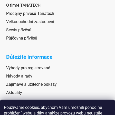
O firmě TANATECH
Prodejny přívěsů Tanatech
Velkoobchodní zastoupení
Servis přívěsů
Půjčovna přívěsů
Důležité informace
Výhody pro registrované
Návody a rady
Zajímavé a užitečné odkazy
Aktuality
Používáme cookies, abychom Vám umožnili pohodlné
Sociální sítě
prohlížení webu a díky analýze provozu webu neustále