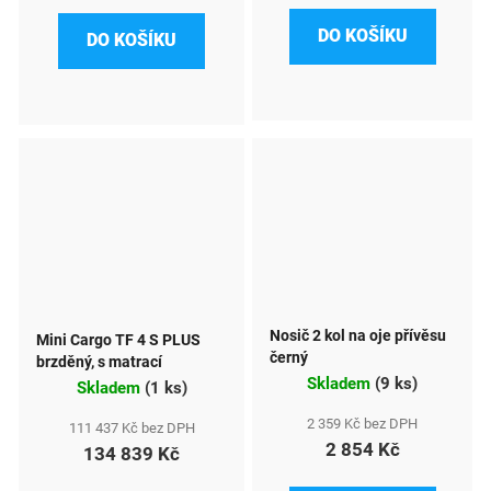
DO KOŠÍKU
DO KOŠÍKU
Nosič 2 kol na oje přívěsu
Mini Cargo TF 4 S PLUS
černý
brzděný, s matrací
Skladem
(
9 ks
)
Skladem
(
1 ks
)
2 359 Kč bez DPH
111 437 Kč bez DPH
2 854 Kč
134 839 Kč