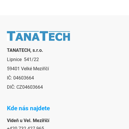
r
v
k
y
v
Zápatí
ý
p
i
TANATECH, s.r.o.
s
u
Lipnice 541/22
59401 Velké Meziříčí
IČ: 04603664
DIČ: CZ04603664
Kde nás najdete
Vídeň u Vel. Meziříčí
+420 732 427 965