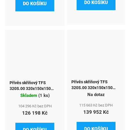
DO KOŠÍKU
DO KOŠÍKU
Přívěs skříňový TFS
Přívěs skříňový TFS
320S.00 320x150x150
320S.00 320x150x150
750kg okna+dveře zadní
Na dotaz
750kg okna+dveře
Skladem
(
1 ks
)
plná stěna
115 663 Kč bez DPH
104 296 Kč bez DPH
139 952 Kč
126 198 Kč
DO KOŠÍKU
DO KOŠÍKU