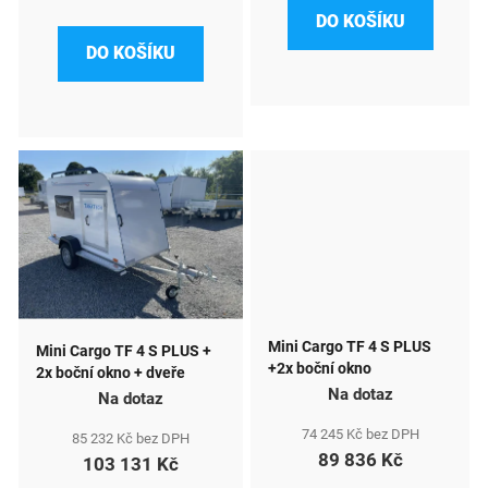
k
DO KOŠÍKU
t
DO KOŠÍKU
ů
Mini Cargo TF 4 S PLUS
Mini Cargo TF 4 S PLUS +
+2x boční okno
2x boční okno + dveře
Na dotaz
Na dotaz
74 245 Kč bez DPH
85 232 Kč bez DPH
89 836 Kč
103 131 Kč