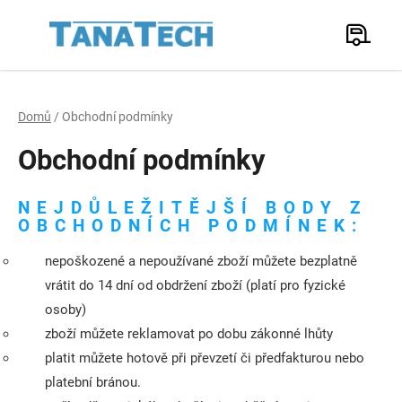
Přejít
na
Hledat
obsah
N
K
Domů
/
Obchodní podmínky
Obchodní podmínky
NEJDŮLEŽITĚJŠÍ BODY Z
OBCHODNÍCH PODMÍNEK:
nepoškozené a nepoužívané zboží můžete bezplatně
vrátit do 14 dní od obdržení zboží (platí pro fyzické
osoby)
zboží můžete reklamovat po dobu zákonné lhůty
platit můžete hotově při převzetí či předfakturou nebo
platební bránou.