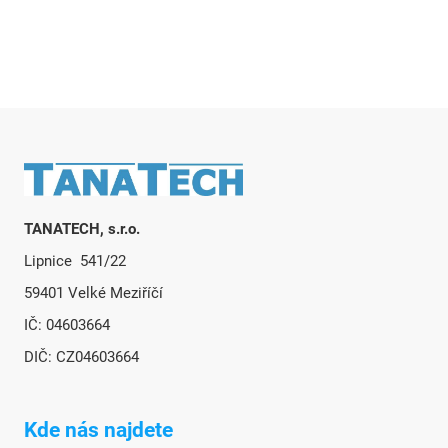
Zápatí
TANATECH, s.r.o.
Lipnice 541/22
59401 Velké Meziříčí
IČ: 04603664
DIČ: CZ04603664
Kde nás najdete