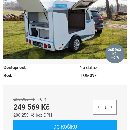
5
hvězdiček.
265 963
Kč
–6 %
Dostupnost
Na dotaz
Kód:
TOM097
265 963 Kč
–6 %
249 569 Kč
206 255 Kč bez DPH
Měrná cena:
DO KOŠÍKU