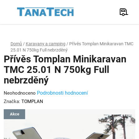
Přejít
na
Hledat
obsah
N
K
Domů
/
Karavany a camping
/
Přívěs Tomplan Minikaravan TMC
25.01 N 750kg Full nebrzděný
Přívěs Tomplan Minikaravan
TMC 25.01 N 750kg Full
nebrzděný
Průměrné
Podrobnosti hodnocení
Neohodnoceno
hodnocení
Značka:
TOMPLAN
produktu
Akce
je
0,0
z