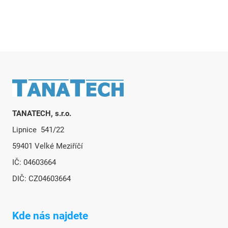
Zápatí
TANATECH, s.r.o.
Lipnice 541/22
59401 Velké Meziříčí
IČ: 04603664
DIČ: CZ04603664
Kde nás najdete