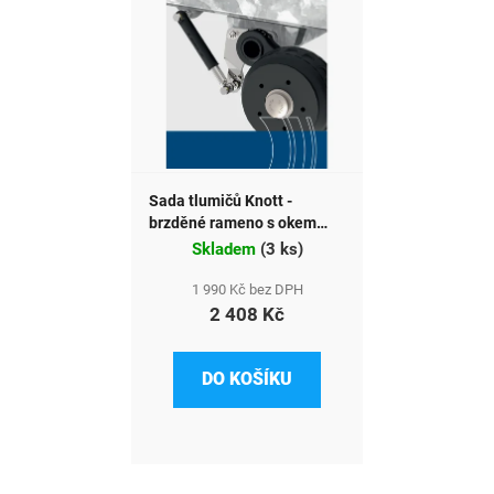
Sada tlumičů Knott -
brzděné rameno s okem
P290038001
Skladem
(
3 ks
)
1 990 Kč bez DPH
2 408 Kč
DO KOŠÍKU