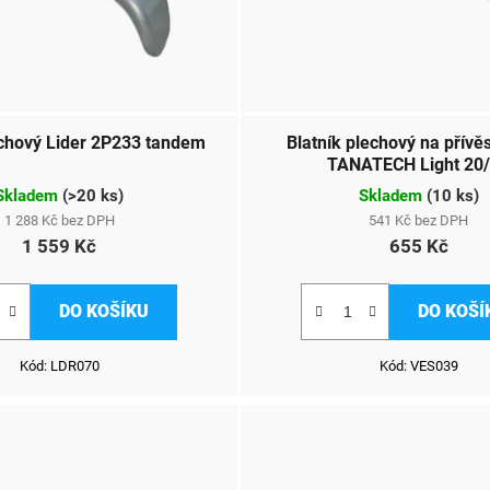
echový Lider 2P233 tandem
Blatník plechový na přív
TANATECH Light 20
Skladem
(
>20 ks
)
Skladem
(
10 ks
)
1 288 Kč bez DPH
541 Kč bez DPH
1 559 Kč
655 Kč
DO KOŠÍKU
DO KOŠÍ
Kód:
LDR070
Kód:
VES039