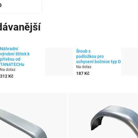
O
dávanější
Náhradní
Šroub s
výrobní štítek k
podložkou pro
přívěsu od
uchycení bočnice typ D
TANATECHu
Na dotaz
Na dotaz
187 Kč
312 Kč