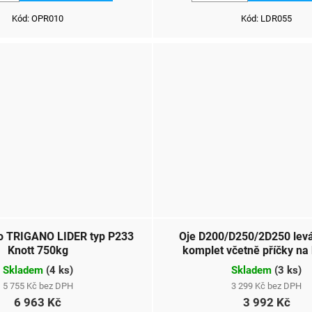
Kód:
OPR010
Kód:
LDR055
o TRIGANO LIDER typ P233
Oje D200/D250/2D250 levá
Knott 750kg
komplet včetně příčky na
Skladem
(
4 ks
)
Skladem
(
3 ks
)
5 755 Kč bez DPH
3 299 Kč bez DPH
6 963 Kč
3 992 Kč