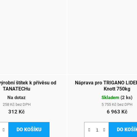
ýrobní štítek k přívěsu od
Náprava pro TRIGANO LIDER
TANATECHu
Knott 750kg
Na dotaz
Skladem
(
2 ks
)
258 Kč bez DPH
5 755 Kč bez DPH
312 Kč
6 963 Kč
DO KOŠÍKU
DO KOŠÍ