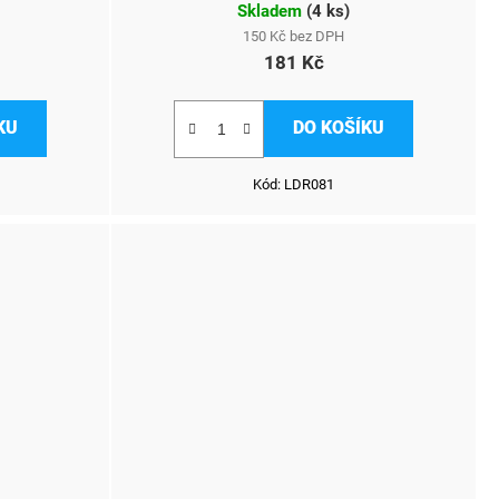
Skladem
(
4 ks
)
150 Kč bez DPH
181 Kč
KU
DO KOŠÍKU
Kód:
LDR081