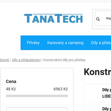
Přejít
na
obsah
Přívěsy
Karavany a camping
Díly a přísl
Domů
/
Díly a příslušenství
/
Konstrukční díly pro přívěsy
P
Konstr
o
Cena
s
48
Kč
6963
Kč
Díly 
t
LIDE
r
a
Díly 