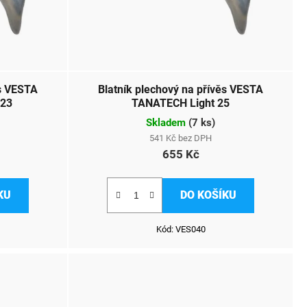
ěs VESTA
Blatník plechový na přívěs VESTA
/23
TANATECH Light 25
Skladem
(
7 ks
)
541 Kč bez DPH
655 Kč
KU
DO KOŠÍKU
Kód:
VES040