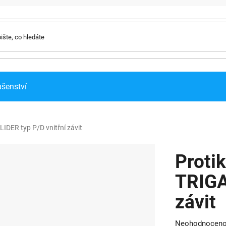
ušenství
IDER typ P/D vnitřní závit
Proti
TRIGA
závit
Průměrné
Neohodnocen