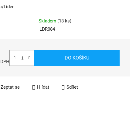
o/Lider
Skladem
(
18 ks
)
LDR084
DO KOŠÍKU
z DPH
a:
Zeptat se
Hlídat
Sdílet