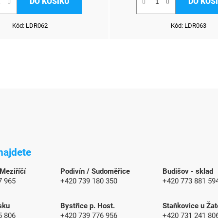
DO KOŠÍKU
DO KOŠ
Kód:
LDR062
Kód:
LDR063
najdete
 Meziříčí
Podivín / Sudoměřice
Budišov - sklad
7 965
+420 739 180 350
+420 773 881 59
sku
Bystřice p. Host.
Staňkovice u Žat
5 806
+420 739 776 956
+420 731 241 80