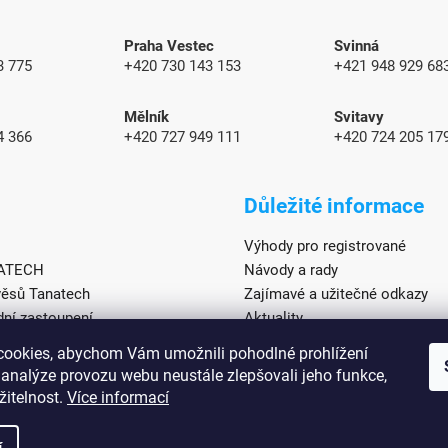
Praha Vestec
Svinná
3 775
+420 730 143 153
+421 948 929 6
Mělník
Svitavy
4 366
+420 727 949 111
+420 724 205 17
Důležité informace
Výhody pro registrované
NATECH
Návody a rady
věsů Tanatech
Zajímavé a užitečné odkazy
ní zastoupení
Aktuality
sů
ookies, abychom Vám umožnili pohodlné prohlížení
věsů
 analýze provozu webu neustále zlepšovali jeho funkce,
žitelnost.
Více informací