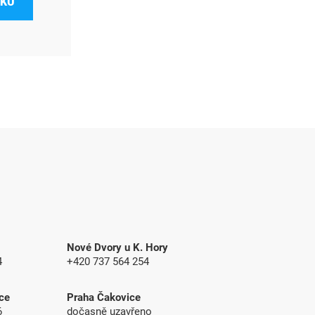
ÍKU
Nové Dvory u K. Hory
4
+420 737 564 254
ce
Praha Čakovice
6
dočasně uzavřeno