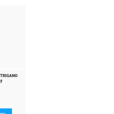
a TRIGANO
ný