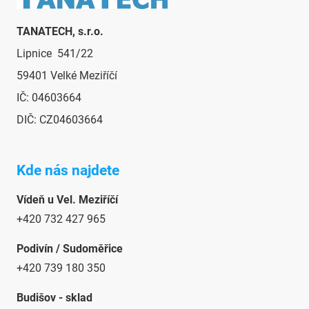
p
i
TANATECH, s.r.o.
s
u
Lipnice 541/22
59401 Velké Meziříčí
IČ: 04603664
DIČ: CZ04603664
Kde nás najdete
Vídeň u Vel. Meziříčí
+420 732 427 965
Podivín / Sudoměřice
+420 739 180 350
Budišov - sklad