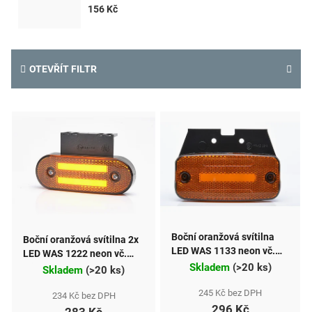
156 Kč
OTEVŘÍT FILTR
V
ý
p
i
s
p
Boční oranžová svítilna
Boční oranžová svítilna 2x
r
LED WAS 1133 neon vč.
LED WAS 1222 neon vč.
blinkru
Skladem
(
>20 ks
)
blinkru
o
Skladem
(
>20 ks
)
d
245 Kč bez DPH
234 Kč bez DPH
296 Kč
283 Kč