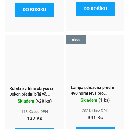
DO KOŠÍKU
DO KOŠÍKU
Akce
Lampa sdružená přední
Kulatá svítilna obrysová
490 horní levá pro
Jokon přední bílá vč.
pracovní stroje
Skladem
(
1 ks
)
odrazky PLR 272
Skladem
(
>20 ks
)
282 Kč bez DPH
113 Kč bez DPH
341 Kč
137 Kč