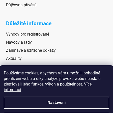
Půjčovna přívěsů
Důležité informace
Výhody pro registrované
Návody a rady
Zajímavé a užitečné odkazy
Aktuality
Používáme cookies, abychom Vám umožnili pohodlné
Sociální sítě
prohlížení webu a díky analýze provozu webu neustále
zlepšovali jeho funkce, výkon a použitelnost.
Více
informací
Nastavení