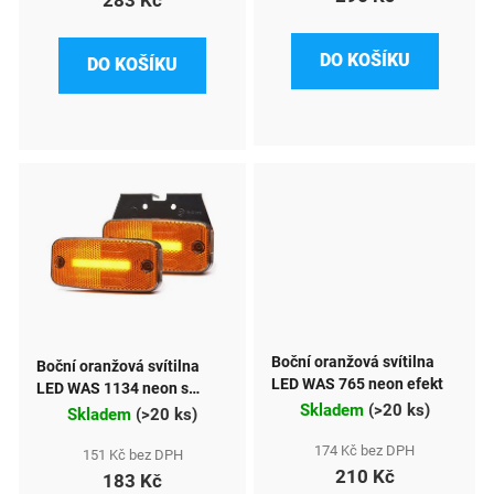
u
k
DO KOŠÍKU
DO KOŠÍKU
t
ů
Boční oranžová svítilna
Boční oranžová svítilna
LED WAS 765 neon efekt
LED WAS 1134 neon s
Skladem
(
>20 ks
)
odrazkou
Skladem
(
>20 ks
)
174 Kč bez DPH
151 Kč bez DPH
210 Kč
183 Kč