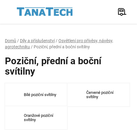
Přejít
na
Hledat
obsah
N
K
Domů
/
Díly a příslušenství
/
Osvětlení pro přívěsy, návěsy,
agrotechniku
/
Poziční, přední a boční svítilny
Poziční, přední a boční
svítilny
Červené poziční
Bílé poziční svítilny
svítilny
Oranžové poziční
svítilny