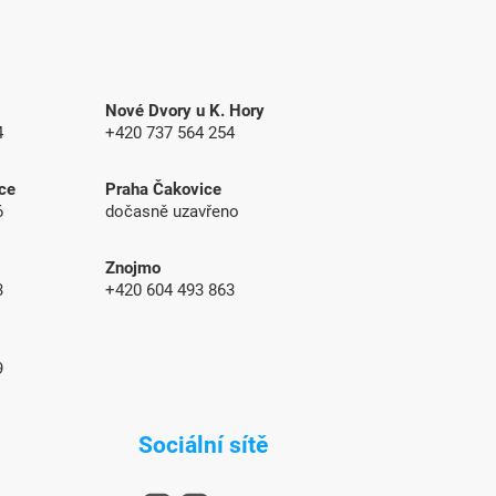
Nové Dvory u K. Hory
4
+420 737 564 254
ce
Praha Čakovice
6
dočasně uzavřeno
Znojmo
83
+420 604 493 863
9
Sociální sítě