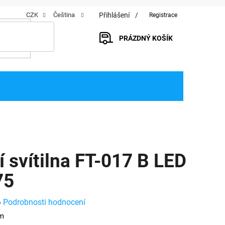
Přihlášení
CZK
Čeština
Registrace
PRÁZDNÝ KOŠÍK
NÁKUPNÍ
KOŠÍK
í svítilna FT-017 B LED
75
Podrobnosti hodnocení
o
om