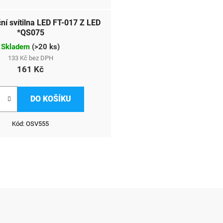
ní svítilna LED FT-017 Z LED
*QS075
Skladem
(
>20 ks
)
133 Kč bez DPH
161 Kč
DO KOŠÍKU
Kód:
OSV555