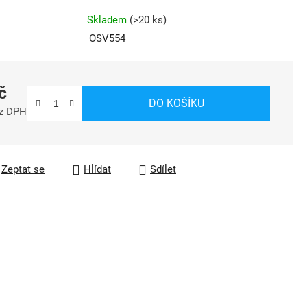
Skladem
(
>20 ks
)
OSV554
č
DO KOŠÍKU
ez DPH
a:
Zeptat se
Hlídat
Sdílet