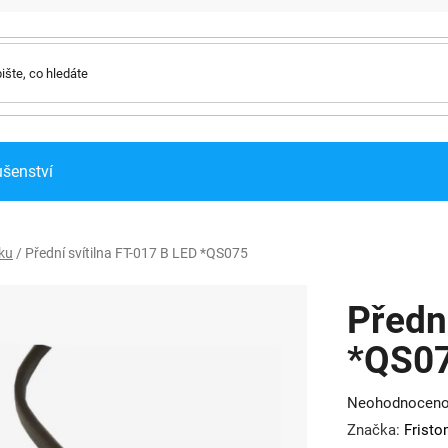
ušenství
iku
/
Přední svítilna FT-017 B LED *QS075
Předn
*QS0
Průměrné
Neohodnocen
hodnocení
Značka:
Frist