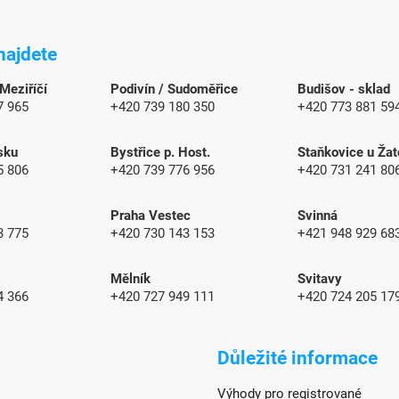
najdete
 Meziříčí
Podivín / Sudoměřice
Budišov - sklad
7 965
+420 739 180 350
+420 773 881 59
sku
Bystřice p. Host.
Staňkovice u Žat
5 806
+420 739 776 956
+420 731 241 80
Praha Vestec
Svinná
3 775
+420 730 143 153
+421 948 929 6
Mělník
Svitavy
4 366
+420 727 949 111
+420 724 205 17
Důležité informace
Výhody pro registrované