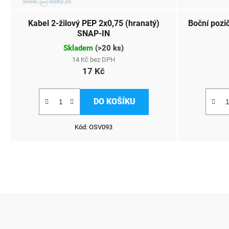
Kabel 2-žilový PEP 2x0,75 (hranatý)
Boční pozič
SNAP-IN
Skladem
(
>20 ks
)
14 Kč bez DPH
17 Kč
DO KOŠÍKU
Kód:
OSV093