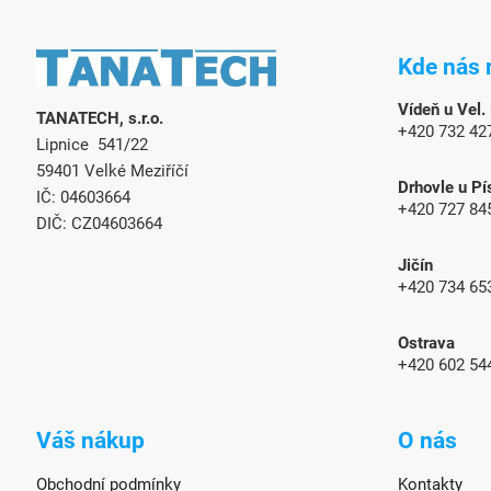
Z
á
Kde nás 
p
a
Vídeň u Vel.
TANATECH, s.r.o.
t
+420 732 42
Lipnice 541/22
í
59401 Velké Meziříčí
Drhovle u Pí
IČ: 04603664
+420 727 84
DIČ: CZ04603664
Jičín
+420 734 65
Ostrava
+420 602 54
Váš nákup
O nás
Obchodní podmínky
Kontakty