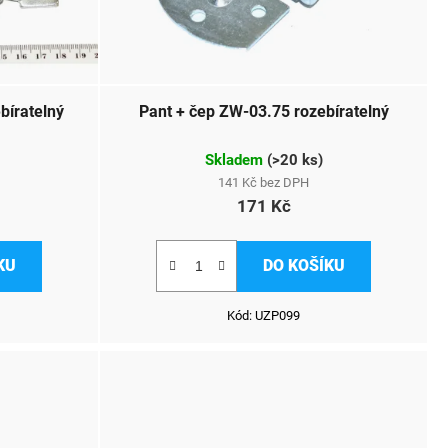
bíratelný
Pant + čep ZW-03.75 rozebíratelný
Skladem
(
>20 ks
)
141 Kč bez DPH
171 Kč
KU
DO KOŠÍKU
Kód:
UZP099