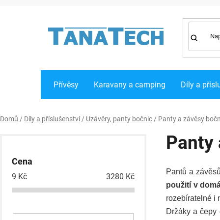
Přejít
na
obsah
Přívěsy
Karavany a camping
Díly a přísl
Domů
/
Díly a příslušenství
/
Uzávěry, panty bočnic
/
Panty a závěsy bočni
P
Panty 
o
Cena
s
Pantů a závěsů
9
Kč
3280
Kč
t
použití v dom
r
rozebíratelné i
Držáky a čepy
a