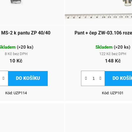
 MS-2 k pantu ZP 40/40
Pant + čep ZW-03.106 roze
Skladem
(
>20 ks
)
Skladem
(
>20 ks
)
8 Kč bez DPH
122 Kč bez DPH
10 Kč
148 Kč
DO KOŠÍKU
DO KOŠÍ
Kód:
UZP114
Kód:
UZP101