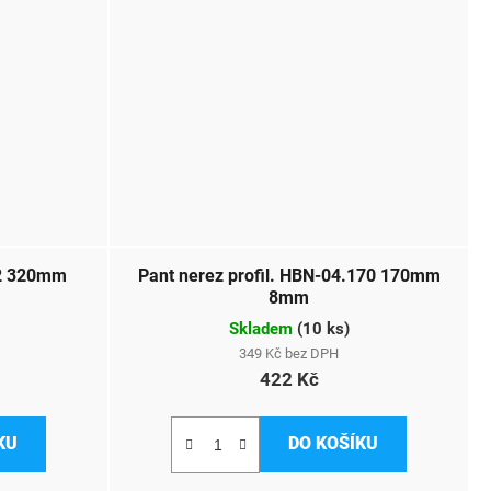
02 320mm
Pant nerez profil. HBN-04.170 170mm
8mm
Skladem
(
10 ks
)
349 Kč bez DPH
422 Kč
KU
DO KOŠÍKU