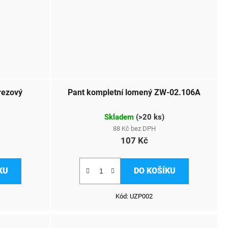
rezový
Pant kompletní lomený ZW-02.106A
Skladem
(
>20 ks
)
88 Kč bez DPH
107 Kč
KU
DO KOŠÍKU
Kód:
UZP002