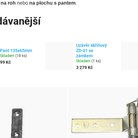
 na roh
nebo
na plochu s pantem
.
dávanější
Uzávěr skříňový
Pant 135x65mm
ZD-01 se
zámkem
Skladem
(
18 ks
)
Skladem
(
1 ks
)
99 Kč
3 279 Kč