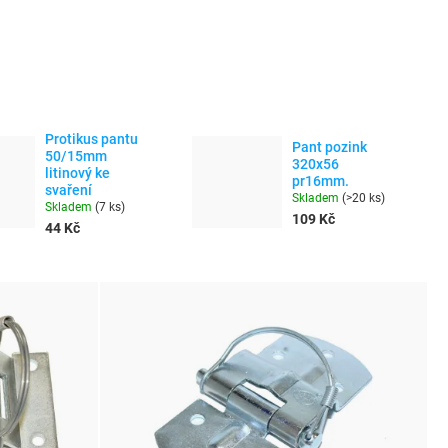
Protikus pantu
Pant pozink
50/15mm
320x56
litinový ke
pr16mm.
svaření
Skladem
(
>20 ks
)
Skladem
(
7 ks
)
109 Kč
44 Kč