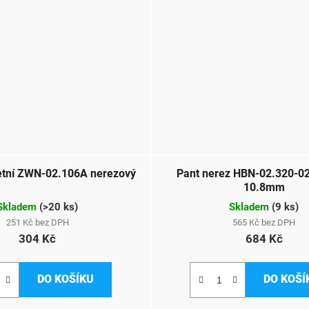
etní ZWN-02.106A nerezový
Pant nerez HBN-02.320-
10.8mm
Skladem
(
>20 ks
)
Skladem
(
9 ks
)
251 Kč bez DPH
565 Kč bez DPH
304 Kč
684 Kč
DO KOŠÍKU
DO KOŠÍ