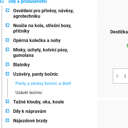
Díly a příslušenství
p
g
Osvětlení pro přívěsy, návěsy,
o
r
agrotechniku
r
o
i
Nosiče na kola, střešní boxy,
e
příčníky
Destička
d
Opěrná kolečka a nohy
u
Misky, úchyty, kotvící pásy,
k
gumolana
t
Blatníky
Uzávěry, panty bočnic
ů
Panty a závěsy bočnic a dveří
Uzávěr bočnic
Tažné klouby, oka, koule
Díly k nápravám
Nájezdové brzdy