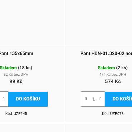
Pant 135x65mm
Pant HBN-01.320-02 ne
Skladem
(
18 ks
)
Skladem
(
2 ks
)
82 Kč bez DPH
474 Kč bez DPH
99 Kč
574 Kč
DO KOŠÍKU
DO KOŠÍ
Kód:
UZP145
Kód:
UZP078