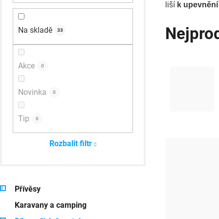
liší
k upevnění
n
Nejpro
Na skladě
n
33
í
p
Akce
0
a
Novinka
0
n
e
Tip
0
V
l
Rozbalit filtr
ý
p
K
Přeskočit
i
Přívěsy
a
kategorie
Karavany a camping
s
t
e