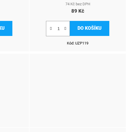
74 Kč bez DPH
89 Kč
KU
DO KOŠÍKU
Kód:
UZP119