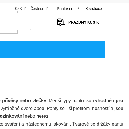
Přihlášení
CZK
Čeština
Registrace
PRÁZDNÝ KOŠÍK
NÁKUPNÍ
KOŠÍK
o
přívěsy nebo vlečky
. Menší typy pantů jsou
vhodné i pro
, vyráběné dveře apod. Panty se liší profilem, nosností a jsou
pozinkování
nebo
nerez
.
ke svaření a následnému lakování. Tvarově se držáky pantů