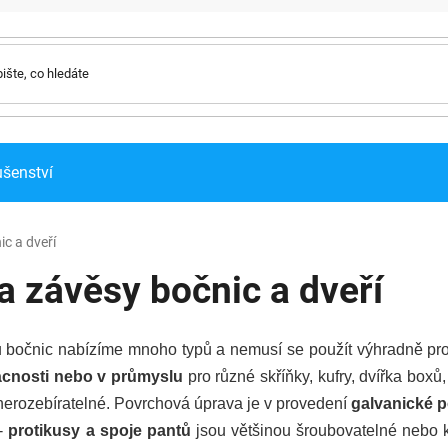
ušenství
c a dveří
a závěsy bočnic a dveří
 bočnic nabízíme mnoho typů a nemusí se použít výhradně pr
ácnosti nebo v průmyslu
pro různé skříňky, kufry, dvířka boxů
 nerozebíratelné. Povrchová úprava je v provedení
galvanické 
 -
protikusy a spoje pantů
jsou většinou šroubovatelné nebo 