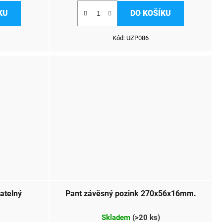
KU
DO KOŠÍKU
Kód:
UZP086
ratelný
Pant závěsný pozink 270x56x16mm.
Skladem
(
>20 ks
)