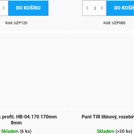
DO KOŠÍKU
DO KOŠÍ
Kód:
UZP120
Kód:
UZP085
k profil. HB-04.170 170mm
Pant TIR litinový, rozebí
8mm
Skladem
(
6 ks
)
Skladem
(
>20 ks
)