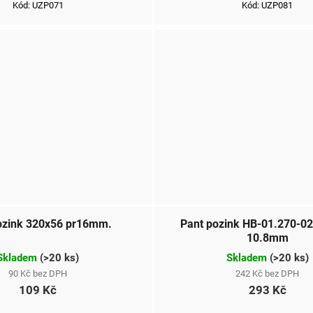
Kód:
UZP071
Kód:
UZP081
ozink 320x56 pr16mm.
Pant pozink HB-01.270-
10.8mm
Skladem
(
>20 ks
)
Skladem
(
>20 ks
)
90 Kč bez DPH
242 Kč bez DPH
109 Kč
293 Kč