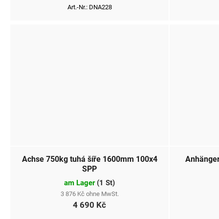
k
Art.-Nr.:
DNA228
t
e
Achse 750kg tuhá šíře 1600mm 100x4
Anhänger
SPP
am Lager
(
1 St
)
3 876 Kč ohne MwSt.
4 690 Kč