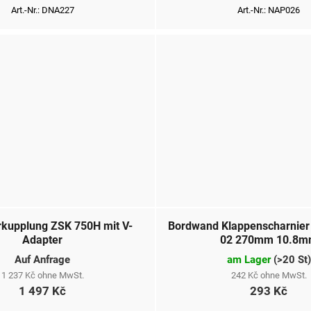
Art.-Nr.:
DNA227
Art.-Nr.:
NAP026
kupplung ZSK 750H mit V-
Bordwand Klappenscharnier
Adapter
02 270mm 10.8
Auf Anfrage
am Lager
(
>20 St
)
1 237 Kč ohne MwSt.
242 Kč ohne MwSt.
1 497 Kč
293 Kč