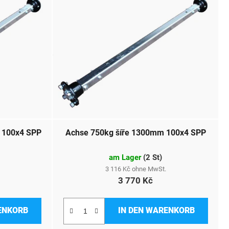
 100x4 SPP
Achse 750kg šíře 1300mm 100x4 SPP
am Lager
(
2 St
)
3 116 Kč ohne MwSt.
3 770 Kč
ENKORB
IN DEN WARENKORB