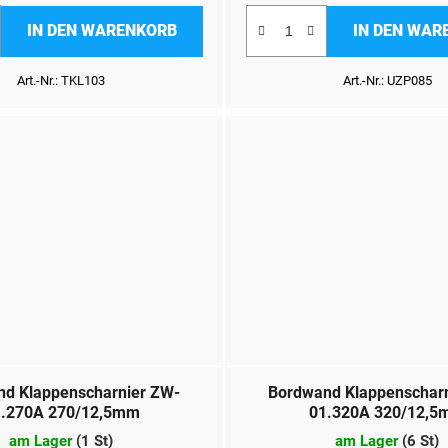
IN DEN WARENKORB
IN DEN WAR
Art.-Nr.:
TKL103
Art.-Nr.:
UZP085
d Klappenscharnier ZW-
Bordwand Klappenschar
.270A 270/12,5mm
01.320A 320/12,
am Lager
(
1 St
)
am Lager
(
6 St
)