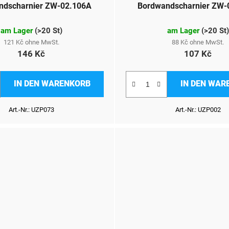
ndscharnier ZW-02.106A
Bordwandscharnier ZW-
am Lager
(
>20 St
)
am Lager
(
>20 St
)
121 Kč ohne MwSt.
88 Kč ohne MwSt.
146 Kč
107 Kč
IN DEN WARENKORB
IN DEN WAR
Art.-Nr.:
UZP073
Art.-Nr.:
UZP002