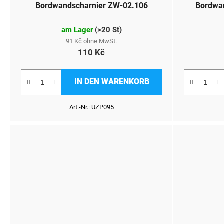
Bordwandscharnier ZW-02.106
Bordwa
am Lager
(
>20 St
)
91 Kč ohne MwSt.
110 Kč
IN DEN WARENKORB
Art.-Nr.:
UZP095