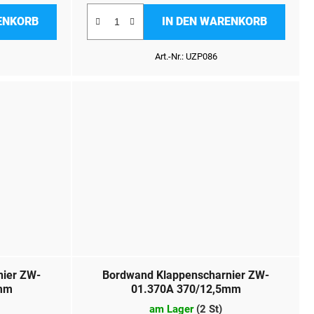
ENKORB
IN DEN WARENKORB
Art.-Nr.:
UZP086
nier ZW-
Bordwand Klappenscharnier ZW-
5mm
01.370A 370/12,5mm
am Lager
(
2 St
)