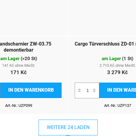
andscharnier ZW-03.75
Cargo Türverschluss ZD-01 
demontierbar
am Lager
(
>20 St
)
am Lager
(
1 St
)
141 Kč ohne MwSt.
2 710 Kč ohne MwSt.
171 Kč
3 279 Kč
IN DEN WARENKORB
IN DEN WAR
Art.-Nr.:
UZP099
Art.-Nr.:
UZP137
WEITERE 24 LADEN