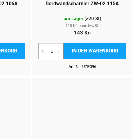
02.106A
Bordwandscharnier ZW-02.115A
am Lager
(
>20 St
)
118 Kč ohne MwSt.
143 Kč
ENKORB
IN DEN WARENKORB
Art.-Nr.:
UZP096