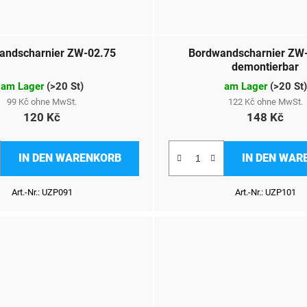
andscharnier ZW-02.75
Bordwandscharnier ZW
demontierbar
am Lager
(
>20 St
)
am Lager
(
>20 St
)
99 Kč ohne MwSt.
122 Kč ohne MwSt.
120 Kč
148 Kč
IN DEN WARENKORB
IN DEN WAR
Art.-Nr.:
UZP091
Art.-Nr.:
UZP101