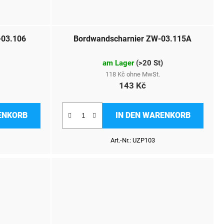
-03.106
Bordwandscharnier ZW-03.115A
am Lager
(
>20 St
)
118 Kč ohne MwSt.
143 Kč
ENKORB
IN DEN WARENKORB
Art.-Nr.:
UZP103