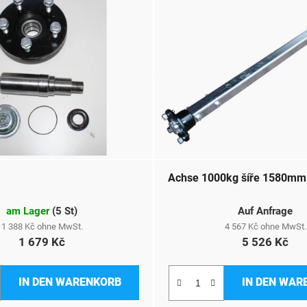
Achse 1000kg šíře 1580mm
am Lager
(
5 St
)
Auf Anfrage
1 388 Kč ohne MwSt.
4 567 Kč ohne MwSt.
1 679 Kč
5 526 Kč
IN DEN WARENKORB
IN DEN WAR