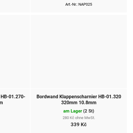
Art.-Nr.:
NAP025
 HB-01.270-
Bordwand Klappenscharnier HB-01.320
mm
320mm 10.8mm
am Lager
(
2 St
)
280 Kč ohne MwSt.
339 Kč