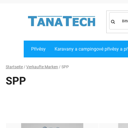
Zum
Inhalt
springen
Přívěsy
Karavany a campingové přívěsy a př
Startseite
/
Verkaufte Marken
/
SPP
SPP
L