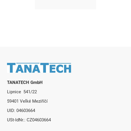
Fußzeile
TANATECH GmbH
Lipnice 541/22
59401 Velké Meziříčí
UID: 04603664
USt-IdNr.: CZ04603664