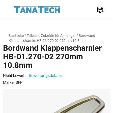
Zum
Inhalt
Suchen
springen
W
Startseite
/
Teile und Zubehör für Anhänger
/
Bordwand
Klappenscharnier HB-01.270-02 270mm 10.8mm
Bordwand Klappenscharnier
HB-01.270-02 270mm
10.8mm
Die
Bewertungsdetails
Nicht bewertet
durchschnittliche
Marke:
SPP
Produktbewertung
ist
0,0
von