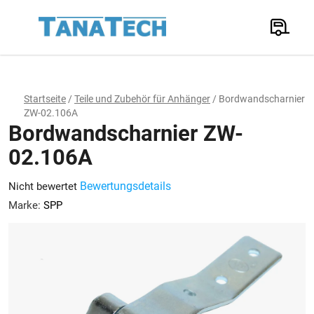
Zum
Inhalt
Suchen
springen
W
Startseite
/
Teile und Zubehör für Anhänger
/
Bordwandscharnier
ZW-02.106A
Bordwandscharnier ZW-
02.106A
Die
Bewertungsdetails
Nicht bewertet
durchschnittliche
Marke:
SPP
Produktbewertung
ist
0,0
von
5