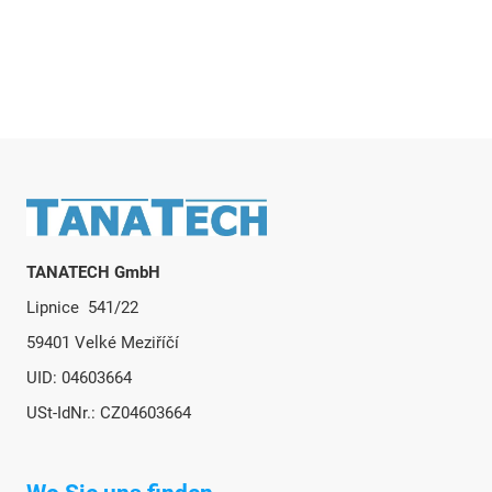
Fußzeile
TANATECH GmbH
Lipnice 541/22
59401 Velké Meziříčí
UID: 04603664
USt-IdNr.: CZ04603664