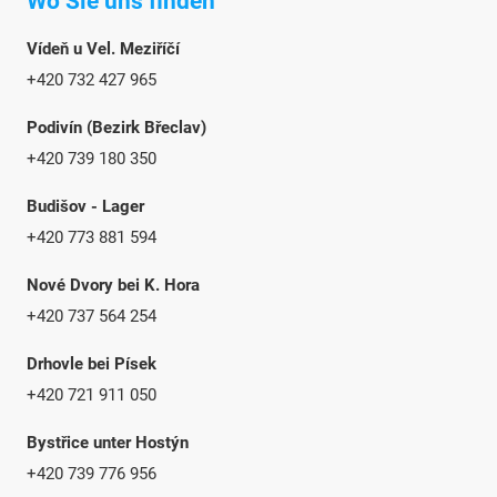
Wo Sie uns finden
Vídeň u Vel. Meziříčí
+420 732 427 965
Podivín (Bezirk Břeclav)
+420 739 180 350
Budišov - Lager
+420 773 881 594
Nové Dvory bei K. Hora
+420 737 564 254
Drhovle bei Písek
+420 721 911 050
Bystřice unter Hostýn
+420 739 776 956