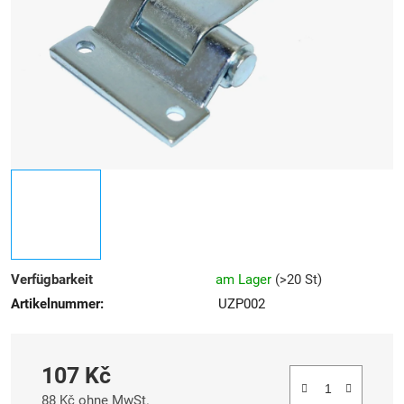
Sternen.
Verfügbarkeit
am Lager
(
>20 St
)
Artikelnummer:
UZP002
107 Kč
88 Kč ohne MwSt.