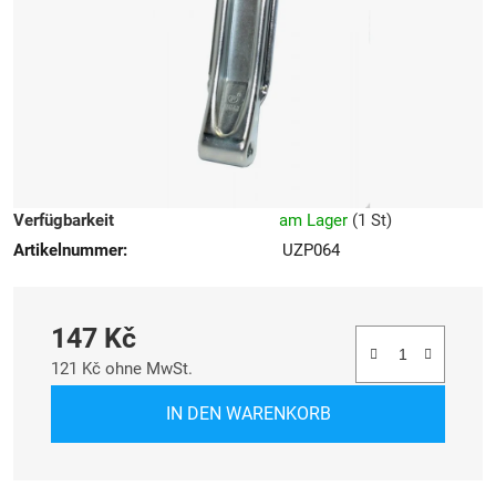
Sternen.
Verfügbarkeit
am Lager
(
1 St
)
Artikelnummer:
UZP064
147 Kč
121 Kč ohne MwSt.
Verkaufspreis:
IN DEN WARENKORB