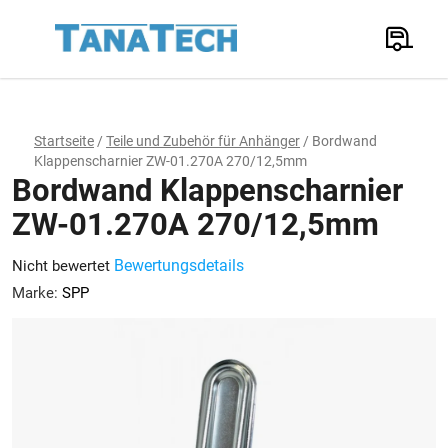
Zum
Inhalt
Suchen
springen
W
Startseite
/
Teile und Zubehör für Anhänger
/
Bordwand
Klappenscharnier ZW-01.270A 270/12,5mm
Bordwand Klappenscharnier
ZW-01.270A 270/12,5mm
Die
Bewertungsdetails
Nicht bewertet
durchschnittliche
Marke:
SPP
Produktbewertung
ist
0,0
von
5