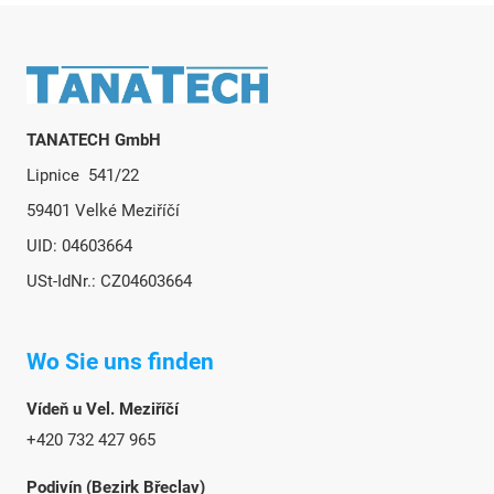
Fußzeile
TANATECH GmbH
Lipnice 541/22
59401 Velké Meziříčí
UID: 04603664
USt-IdNr.: CZ04603664
Wo Sie uns finden
Vídeň u Vel. Meziříčí
+420 732 427 965
Podivín (Bezirk Břeclav)