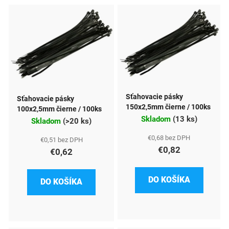
V
ý
p
i
s
p
Sťahovacie pásky
Sťahovacie pásky
r
150x2,5mm čierne / 100ks
100x2,5mm čierne / 100ks
Skladom
(
13 ks
)
o
Skladom
(
>20 ks
)
d
€0,68 bez DPH
€0,51 bez DPH
€0,82
€0,62
u
k
DO KOŠÍKA
DO KOŠÍKA
t
o
v