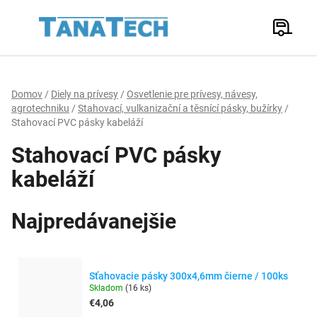
Prejsť
na
Hľadať
obsah
N
K
Domov
/
Diely na prívesy
/
Osvetlenie pre prívesy, návesy,
agrotechniku
/
Stahovací, vulkanizační a těsnící pásky, bužírky
/
Stahovací PVC pásky kabeláží
Stahovací PVC pásky
kabeláží
Najpredávanejšie
Sťahovacie pásky 300x4,6mm čierne / 100ks
Skladom
(
16 ks
)
€4,06