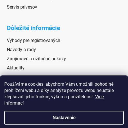
Servis prívesov
Dôležité informácie
Výhody pre registrovaných
Návody a rady
Zaujímavé a užitočné odkazy
Aktuality
Používáme cookies, abychom Vám umožnili pohodlné
Sociálne siete
prohlížení webu a díky analýze provozu webu neustále
zlepšovali jeho funkce, výkon a použitelnost.
Více
informací
Nastavenie