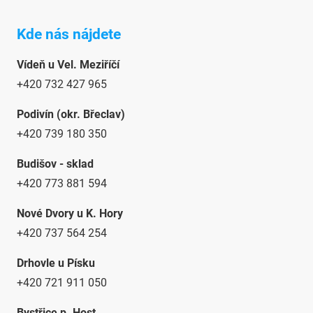
Kde nás nájdete
Vídeň u Vel. Meziříčí
+420 732 427 965
Podivín (okr. Břeclav)
+420 739 180 350
Budišov - sklad
+420 773 881 594
Nové Dvory u K. Hory
+420 737 564 254
Drhovle u Písku
+420 721 911 050
Bystřice p. Host.