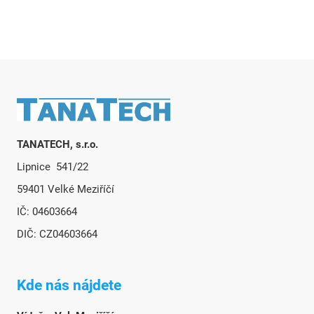
Zápätie
TANATECH, s.r.o.
Lipnice 541/22
59401 Velké Meziříčí
IČ: 04603664
DIČ: CZ04603664
Kde nás nájdete