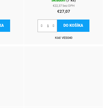
Skladom
(
7 ks
)
€22,37 bez DPH
€27,07
KA
DO KOŠÍKA
Kód:
VES040