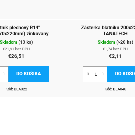
tník plechový R14"
Zásterka blatníku 200x2
70x220mm) zinkovaný
TANATECH
Skladom
(
13 ks
)
Skladom
(
>20 ks
)
€21,91 bez DPH
€1,74 bez DPH
€26,51
€2,11
DO KOŠÍKA
DO KOŠÍ
Kód:
BLA022
Kód:
BLA048
O
v
l
á
d