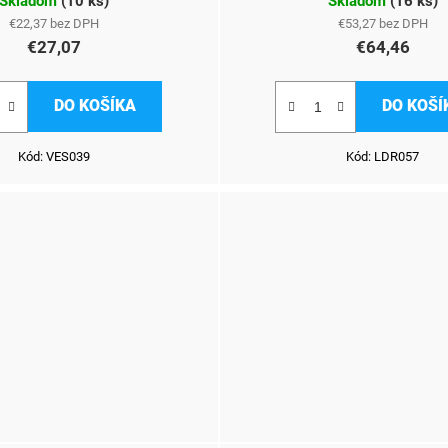
Skladom
(
10 ks
)
Skladom
(
16 ks
)
€22,37 bez DPH
€53,27 bez DPH
€27,07
€64,46
DO KOŠÍKA
DO KOŠÍ
Kód:
VES039
Kód:
LDR057