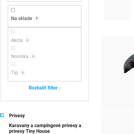
a
Na sklade
n
7
e
V
l
Akcia
0
ý
Novinka
p
0
i
Tip
0
s
Rozbaliť filter
p
r
o
K
Preskočiť
Prívesy
a
kategórie
d
Karavany a campingové prívesy a
t
prívesy Tiny House
e