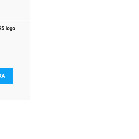
25 logo
KA