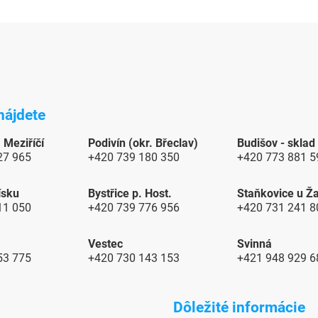
a
c
i
e
p
r
v
nájdete
k
y
 Meziříčí
Podivín (okr. Břeclav)
Budišov - sklad
v
27 965
+420 739 180 350
+420 773 881 5
ý
p
ísku
Bystřice p. Host.
Staňkovice u Ž
i
11 050
+420 739 776 956
+420 731 241 8
s
u
Vestec
Svinná
53 775
+420 730 143 153
+421 948 929 
Dôležité informácie