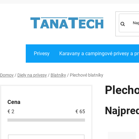
Prejsť
na
obsah
Prívesy
Karavany a campingové prívesy a pr
Domov
/
Diely na prívesy
/
Blatníky
/
Plechové blatníky
B
Plecho
o
Cena
č
Najpre
€
2
€
65
n
ý
p