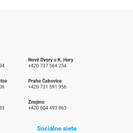
Nové Dvory u K. Hory
94
+420 737 564 254
atce
Praha Čakovice
06
+420 731 591 956
Znojmo
683
+420
604 493 863
Sociálne siete