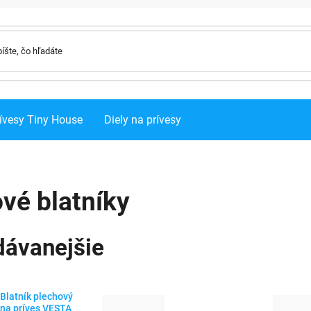
ívesy Tiny House
Diely na prívesy
vé blatníky
dávanejšie
Blatník plechový
na príves VESTA