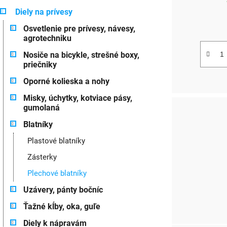
u
g
Diely na prívesy
k
ó
Osvetlenie pre prívesy, návesy,
r
t
agrotechniku
i
o
e
Nosiče na bicykle, strešné boxy,
priečniky
v
Oporné kolieska a nohy
Misky, úchytky, kotviace pásy,
gumolaná
Blatníky
Plastové blatníky
Zásterky
Plechové blatníky
Uzávery, pánty bočníc
Ťažné kĺby, oka, guľe
Diely k nápravám