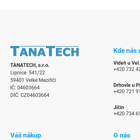
Z
á
Kde nás 
p
ä
Vídeň u Vel.
TANATECH, s.r.o.
t
+420 732 4
Lipnice 541/22
i
59401 Velké Meziříčí
e
Drhovle u P
IČ: 04603664
+420 721 9
DIČ: CZ04603664
Jičín
+420 734 6
Váš nákup
O nás