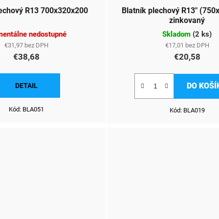
Blatník plechový R13 700x320x200
Blatník plechový R13" (75
zinkovaný
entálne nedostupné
Skladom
(
2 ks
)
€31,97 bez DPH
€17,01 bez DPH
€38,68
€20,58
DO KOŠÍ
DETAIL
Kód:
BLA051
Kód:
BLA019