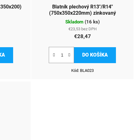
0x350x200)
Blatník plechový R13"/R14"
(750x350x220mm) zinkovaný
Skladom
(
16 ks
)
€23,53 bez DPH
€28,47
KA
DO KOŠÍKA
Kód:
BLA023