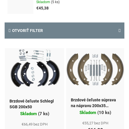
Skladom
(
5 ks
)
€45,38
OTVORIŤ FILTER
V
ý
p
i
s
p
Brzdové čeľuste súprava
Brzdové čeľuste Schlegl
r
na nápravu 200x35
SGB 200x50
vhodná pre typ SB200 AL-
Skladom
(
10 ks
)
o
Skladom
(
7 ks
)
KO / BPW
d
€55,27 bez DPH
€66,49 bez DPH