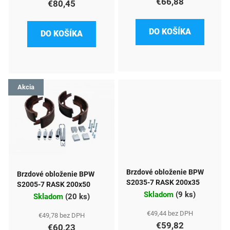
€66,88
€80,45
u
k
DO KOŠÍKA
DO KOŠÍKA
t
o
v
Akcia
Brzdové obloženie BPW
Brzdové obloženie BPW
S2035-7 RASK 200x35
S2005-7 RASK 200x50
Skladom
(
9 ks
)
Skladom
(
20 ks
)
€49,44 bez DPH
€49,78 bez DPH
€59,82
€60,23