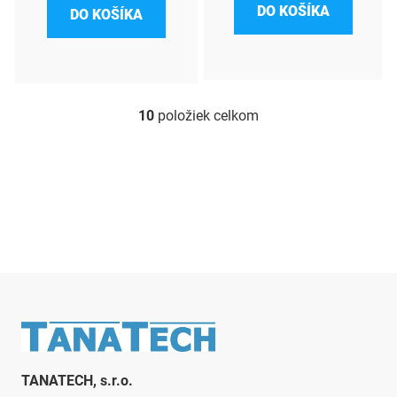
DO KOŠÍKA
DO KOŠÍKA
10
položiek celkom
O
v
l
á
d
a
c
i
e
p
r
Zápätie
v
k
y
TANATECH, s.r.o.