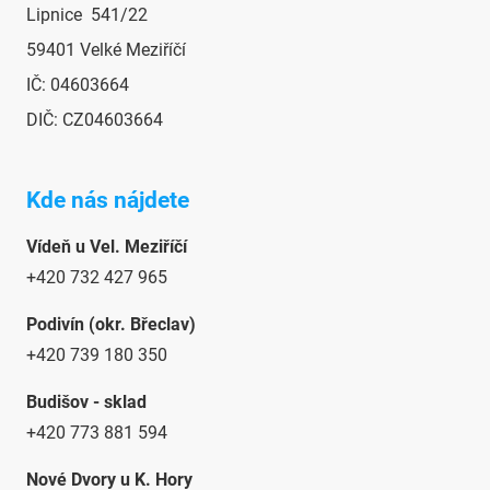
v
Lipnice 541/22
ý
p
59401 Velké Meziříčí
i
IČ: 04603664
s
u
DIČ: CZ04603664
Kde nás nájdete
Vídeň u Vel. Meziříčí
+420 732 427 965
Podivín (okr. Břeclav)
+420 739 180 350
Budišov - sklad
+420 773 881 594
Nové Dvory u K. Hory