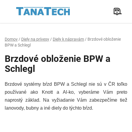
Prejsť
na
Hľadať
obsah
N
K
Domov
/
Diely na prívesy
/
Diely k nápravám
/
Brzdové obloženie
BPW a Schlegl
Brzdové obloženie BPW a
Schlegl
Brzdové systémy bŕzd BPW a Schlegl nie sú v ČR toľko
používané ako Knott a Al-ko, vyberáme Vám preto
naprostý základ. Na vyžiadanie Vám zabezpečíme tiež
lanovody, bubny a iné diely do týchto bŕzd.