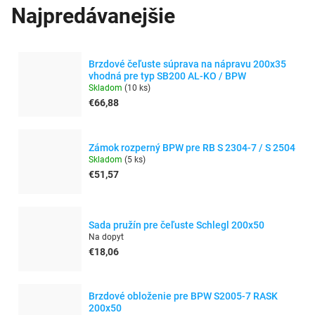
Najpredávanejšie
Brzdové čeľuste súprava na nápravu 200x35
vhodná pre typ SB200 AL-KO / BPW
Skladom
(
10 ks
)
€66,88
Zámok rozperný BPW pre RB S 2304-7 / S 2504
Skladom
(
5 ks
)
€51,57
Sada pružín pre čeľuste Schlegl 200x50
Na dopyt
€18,06
Brzdové obloženie pre BPW S2005-7 RASK
200x50