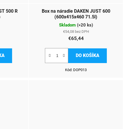
ST 500 R
Box na náradie DAKEN JUST 600
)
(600x415x460 71.5l)
Skladom
(
>20 ks
)
€54,08 bez DPH
€65,44
KA
DO KOŠÍKA
Kód:
DOP013