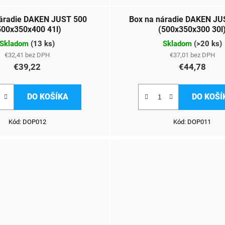
náradie DAKEN JUST 500
Box na náradie DAKEN JU
500x350x400 41l)
(500x350x300 30l
Skladom
(
13 ks
)
Skladom
(
>20 ks
)
€32,41 bez DPH
€37,01 bez DPH
€39,22
€44,78
DO KOŠÍKA
DO KOŠÍ
Kód:
DOP012
Kód:
DOP011