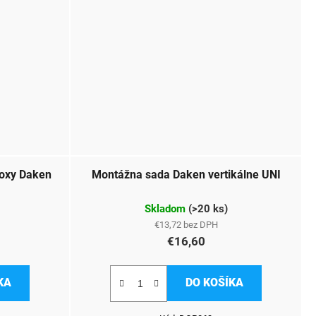
oxy Daken
Montážna sada Daken vertikálne UNI
Skladom
(
>20 ks
)
€13,72 bez DPH
€16,60
KA
DO KOŠÍKA