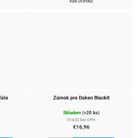
Kód:
DOP063
ľúče
Zámok pre Daken Blackit
Skladom
(
>20 ks
)
€14,02 bez DPH
€16,96