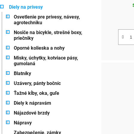
u
g
Diely na prívesy
ó
k
Osvetlenie pre prívesy, návesy,
r
agrotechniku
t
i
e
Nosiče na bicykle, strešné boxy,
o
priečniky
v
Oporné kolieska a nohy
Misky, úchytky, kotviace pásy,
gumolaná
Blatníky
Uzávery, pánty bočníc
Ťažné kĺby, oka, guľe
Diely k nápravám
Nájazdové brzdy
Nápravy
Zabezpečenie, zámky