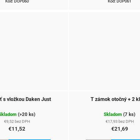
Kód:
DOP060
Kód:
DOP061
ť s vložkou Daken Just
T zámok otočný + 2 k
Skladom
(
>20 ks
)
Skladom
(
7 ks
)
€9,52 bez DPH
€17,93 bez DPH
€11,52
€21,69