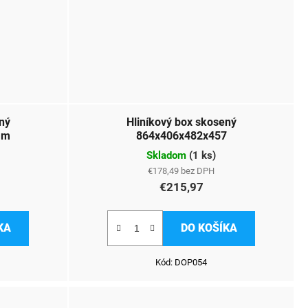
ný
Hliníkový box skosený
mm
864x406x482x457
Skladom
(
1 ks
)
€178,49 bez DPH
€215,97
KA
DO KOŠÍKA
Kód:
DOP054