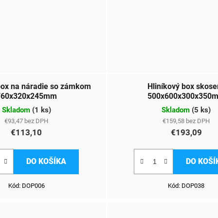
box na náradie so zámkom
Hliníkový box skose
760x320x245mm
500x600x300x350
Skladom
(
1 ks
)
Skladom
(
5 ks
)
€93,47 bez DPH
€159,58 bez DPH
€113,10
€193,09
DO KOŠÍKA
DO KOŠÍ
Kód:
DOP006
Kód:
DOP038