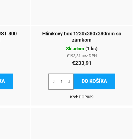
UST 800
Hliníkový box 1230x380x380mm so
l
zámkom
Skladom
(
1 ks
)
€193,31 bez DPH
€233,91
KA
DO KOŠÍKA
Kód:
DOP039