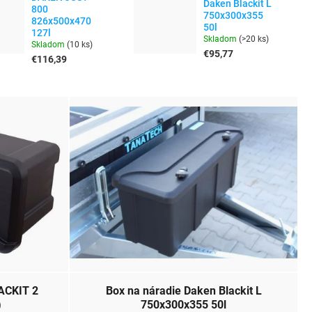
Daken Blackit L
800
750x300x355
826x500x470
50l
127l
Skladom
(
>20 ks
)
Skladom
(
10 ks
)
€95,77
€116,39
ACKIT 2
Box na náradie Daken Blackit L
)
750x300x355 50l