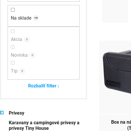
a
Na sklade
n
19
e
l
V
Akcia
0
ý
Novinka
0
p
i
Tip
0
s
Rozbaliť filter
p
r
K
Preskočiť
o
Prívesy
a
kategórie
Box na nárad
Karavany a campingové prívesy a
t
d
(
prívesy Tiny House
e