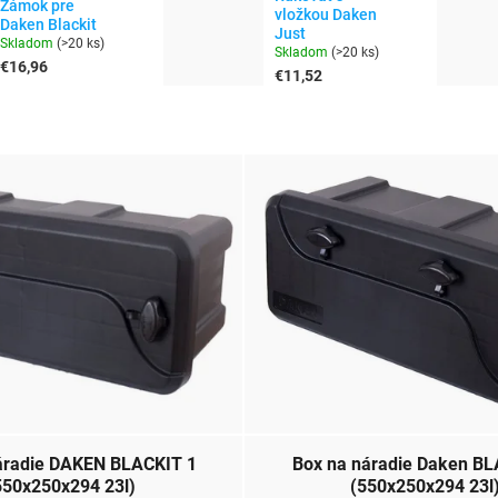
Zámok pre
vložkou Daken
Daken Blackit
Just
Skladom
(
>20 ks
)
Skladom
(
>20 ks
)
€16,96
€11,52
ie DAKEN BLACKIT 1
Box na náradie Daken BL
550x250x294 23l)
(550x250x294 23l