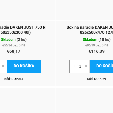
áradie DAKEN JUST 750 R
Box na náradie DAKEN J
750x350x300 40l)
826x500x470 127
Skladom
(
2 ks
)
Skladom
(
10 ks
)
€56,34 bez DPH
€96,19 bez DPH
€68,17
€116,39
DO KOŠÍKA
DO KOŠÍ
Kód:
DOP014
Kód:
DOP079