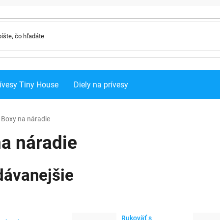
ívesy Tiny House
Diely na prívesy
Boxy na náradie
a náradie
dávanejšie
Rukoväť s