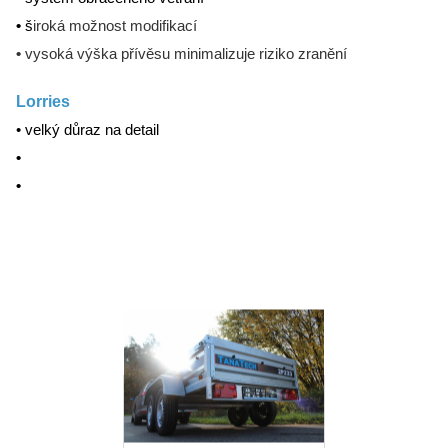
•
š
iroká možnost modifikací
•
vysoká výška přívěsu minimalizuje riziko zranění
Lorries
• velký důraz na detail
•
•