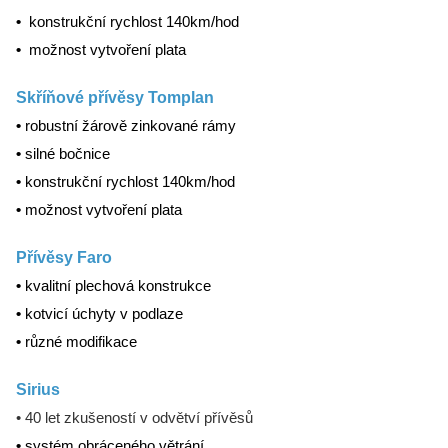
•
konstrukční rychlost 140km/hod
•
možnost vytvoření plata
Skříňové přívěsy Tomplan
•
robustní žárově zinkované rámy
•
silné bočnice
•
konstrukční rychlost 140km/hod
•
možnost vytvoření plata
Přívěsy Faro
•
kvalitní plechová konstrukce
•
kotvicí úchyty v podlaze
•
různé modifikace
Sirius
• 40 let zkušeností v odvětví přívěsů
•
systém obráceného větrání