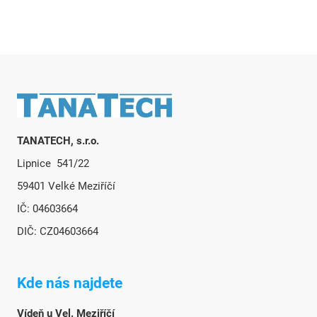
a
c
í
p
r
v
Zápatí
k
y
v
TANATECH, s.r.o.
ý
Lipnice 541/22
p
i
59401 Velké Meziříčí
s
IČ: 04603664
u
DIČ: CZ04603664
Kde nás najdete
Vídeň u Vel. Meziříčí