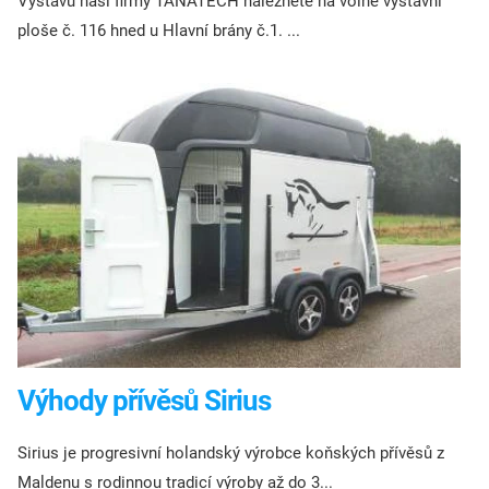
Výstavu naší firmy TANATECH naleznete na volné výstavní
ploše č. 116 hned u Hlavní brány č.1. ...
Výhody přívěsů Sirius
Sirius je progresivní holandský výrobce koňských přívěsů z
Maldenu s rodinnou tradicí výroby až do 3...