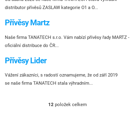
distributor přívěsů ZASLAW kategorie O1 a O...
Přívěsy Martz
Naše firma TANATECH s.r.o. Vám nabízí přívěsy řady MARTZ -
oficiální distribuce do ČR...
Přívěsy Lider
Vážení zákazníci, s radostí oznamujeme, že od září 2019
se naše firma TANATECH stala výhradním...
12
položek celkem
O
v
l
á
d