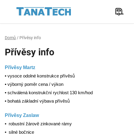
Přejít
na
Hledat
obsah
N
K
Domů
/
Přívěsy info
Přívěsy info
Přívěsy Martz
•
vysoce odolné konstrukce přívěsů
•
výborný poměr cena / výkon
•
schválená konstrukční rychlost 130 km/hod
•
bohatá základní výbava přívěsů
Přívěsy Zaslaw
•
robustní žárově zinkované rámy
•
silné bočnice