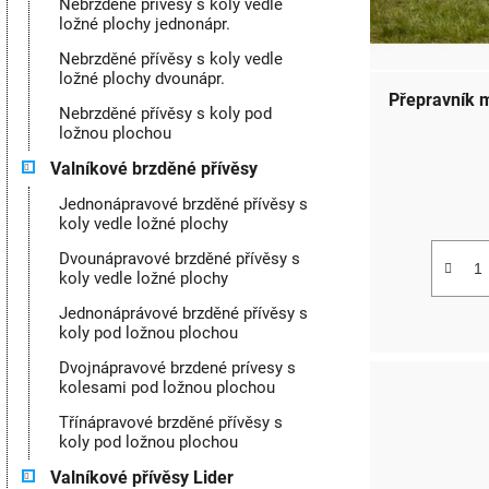
Nebrzděné přívěsy s koly vedle
g
ložné plochy jednonápr.
r
o
Nebrzděné přívěsy s koly vedle
o
r
ložné plochy dvounápr.
i
Přepravník 
d
Nebrzděné přívěsy s koly pod
e
ložnou plochou
u
Valníkové brzděné přívěsy
k
Jednonápravové brzděné přívěsy s
t
koly vedle ložné plochy
Dvounápravové brzděné přívěsy s
ů
koly vedle ložné plochy
Jednonáprávové brzděné přívěsy s
koly pod ložnou plochou
Dvojnápravové brzdené prívesy s
kolesami pod ložnou plochou
Třínápravové brzděné přívěsy s
koly pod ložnou plochou
Valníkové přívěsy Lider