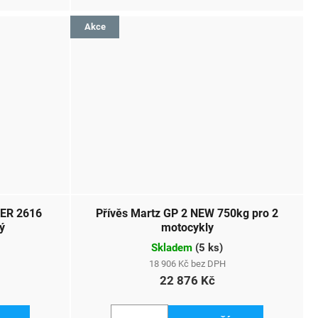
Akce
KER 2616
Přívěs Martz GP 2 NEW 750kg pro 2
ý
motocykly
Skladem
(
5 ks
)
18 906 Kč bez DPH
22 876 Kč