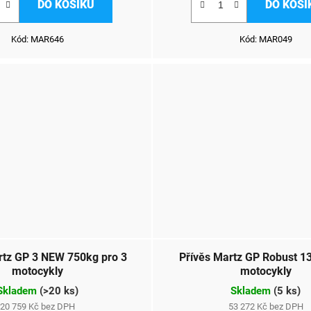
DO KOŠÍKU
DO KOŠÍ
Kód:
MAR646
Kód:
MAR049
rtz GP 3 NEW 750kg pro 3
Přívěs Martz GP Robust 1
motocykly
motocykly
Skladem
(
>20 ks
)
Skladem
(
5 ks
)
20 759 Kč bez DPH
53 272 Kč bez DPH