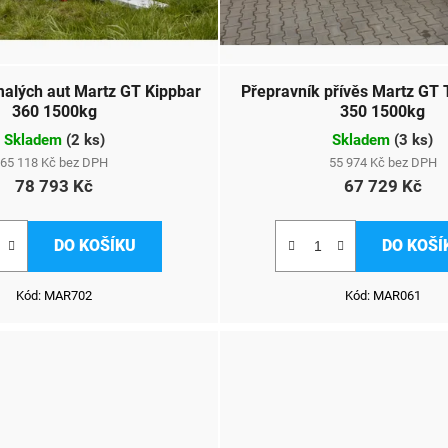
malých aut Martz GT Kippbar
Přepravník přívěs Martz GT
360 1500kg
350 1500kg
Skladem
(
2 ks
)
Skladem
(
3 ks
)
65 118 Kč bez DPH
55 974 Kč bez DPH
78 793 Kč
67 729 Kč
DO KOŠÍKU
DO KOŠÍ
Kód:
MAR702
Kód:
MAR061