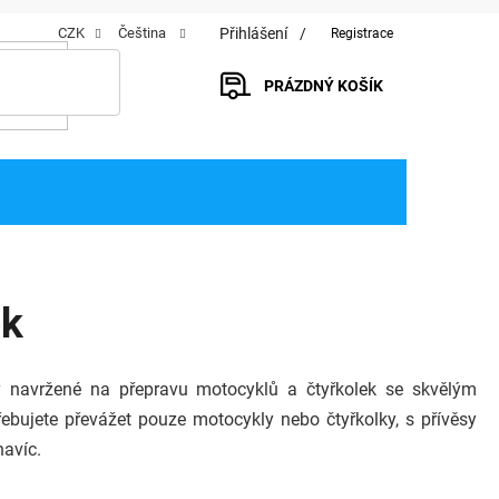
Přihlášení
CZK
Čeština
Registrace
PRÁZDNÝ KOŠÍK
NÁKUPNÍ
KOŠÍK
ek
navržené na přepravu motocyklů a čtyřkolek se skvělým
bujete převážet pouze motocykly nebo čtyřkolky, s přívěsy
navíc.