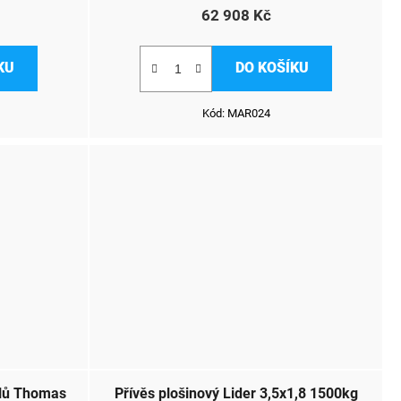
62 908 Kč
KU
DO KOŠÍKU
Kód:
MAR024
klů Thomas
Přívěs plošinový Lider 3,5x1,8 1500kg