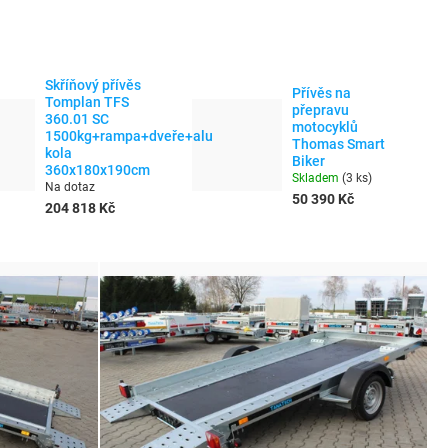
Skříňový přívěs
Přívěs na
Tomplan TFS
přepravu
360.01 SC
motocyklů
1500kg+rampa+dveře+alu
Thomas Smart
kola
Biker
360x180x190cm
Skladem
(
3 ks
)
Na dotaz
50 390 Kč
204 818 Kč