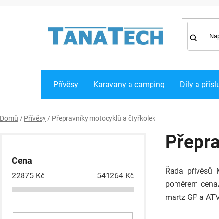
Přejít
na
obsah
Přívěsy
Karavany a camping
Díly a přísl
Domů
/
Přívěsy
/
Přepravníky motocyklů a čtyřkolek
P
Přepra
o
Cena
s
Řada přívěsů 
22875
Kč
541264
Kč
t
poměrem cena/v
r
martz GP a ATV 
a