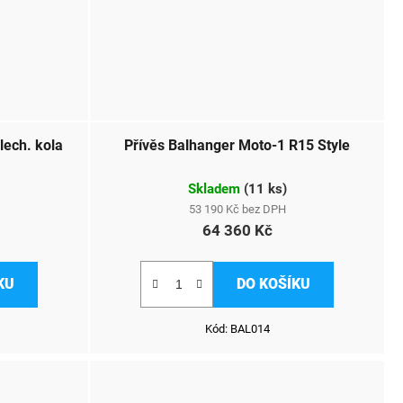
lech. kola
Přívěs Balhanger Moto-1 R15 Style
Skladem
(
11 ks
)
53 190 Kč bez DPH
64 360 Kč
KU
DO KOŠÍKU
Kód:
BAL014