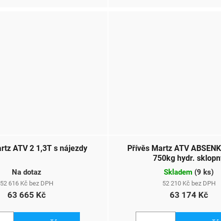
rtz ATV 2 1,3T s nájezdy
Přívěs Martz ATV ABSEN
750kg hydr. sklopn
Na dotaz
Skladem
(
9 ks
)
52 616 Kč bez DPH
52 210 Kč bez DPH
63 665 Kč
63 174 Kč