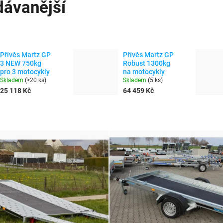
dávanější
Přívěs Martz GP
Přívěs Martz GP
3 NEW 750kg
Robust 1300kg
pro 3 motocykly
na motocykly
Skladem
(
>20 ks
)
Skladem
(
5 ks
)
25 118 Kč
64 459 Kč