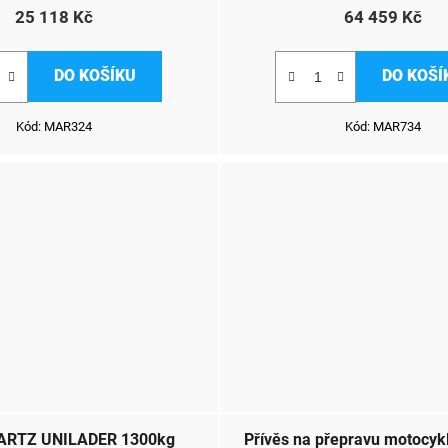
25 118 Kč
64 459 Kč
DO KOŠÍKU
DO KOŠÍ
Kód:
MAR324
Kód:
MAR734
MARTZ UNILADER 1300kg
Přívěs na přepravu motocy