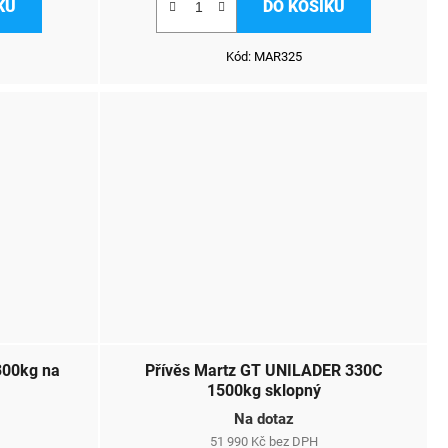
KU
DO KOŠÍKU
Kód:
MAR325
300kg na
Přívěs Martz GT UNILADER 330C
1500kg sklopný
Na dotaz
51 990 Kč bez DPH