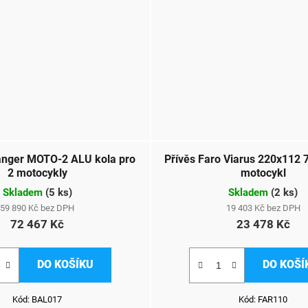
anger MOTO-2 ALU kola pro
Přívěs Faro Viarus 220x112 
2 motocykly
motocykl
Skladem
(
5 ks
)
Skladem
(
2 ks
)
59 890 Kč bez DPH
19 403 Kč bez DPH
72 467 Kč
23 478 Kč
DO KOŠÍKU
DO KOŠÍ
Kód:
BAL017
Kód:
FAR110