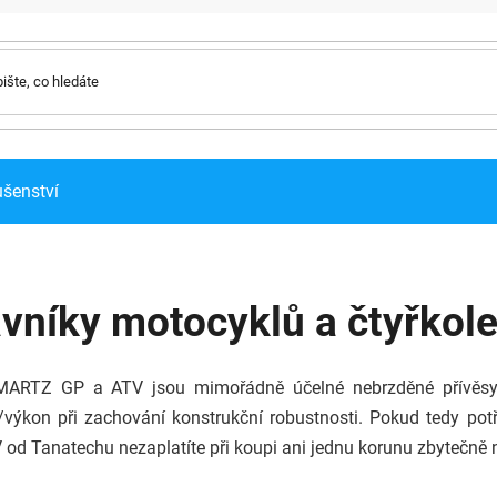
ušenství
vníky motocyklů a čtyřkol
MARTZ GP a ATV jsou mimořádně účelné nebrzděné přívěsy 
ýkon při zachování konstrukční robustnosti. Pokud tedy potře
od Tanatechu nezaplatíte při koupi ani jednu korunu zbytečně 