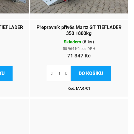
 TIEFLADER
Přepravník přívěs Martz GT TIEFLADER
350 1800kg
Skladem
(
6 ks
)
58 964 Kč bez DPH
71 347 Kč
KU
DO KOŠÍKU
Kód:
MAR701