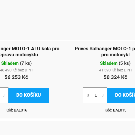
anger MOTO-1 ALU kola pro
Přívěs Balhanger MOTO-1 p
epravu motocyklu
pro motocykl
Skladem
(
7 ks
)
Skladem
(
5 ks
)
46 490 Kč bez DPH
41 590 Kč bez DPH
56 253 Kč
50 324 Kč
DO KOŠÍKU
DO KOŠÍ
Kód:
BAL016
Kód:
BAL015