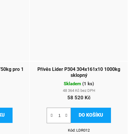
750kg pro 1
Přívěs Lider P304 304x161x10 1000kg
sklopný
Skladem
(
1 ks
)
48 364 Kč bez DPH
58 520 Kč
KU
DO KOŠÍKU
Kód:
LDR012