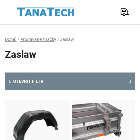
Přejít
na
Hledat
obsah
N
K
Domů
/
Prodávané značky
/
Zaslaw
Zaslaw
OTEVŘÍT FILTR
V
ý
p
i