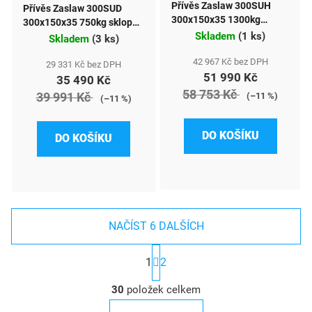
Přívěs Zaslaw 300SUH
Přívěs Zaslaw 300SUD
300x150x35 1300kg
300x150x35 750kg sklopný,
sklopný
Skladem
(
1 ks
)
náprava 1000kg
Skladem
(
3 ks
)
42 967 Kč bez DPH
29 331 Kč bez DPH
51 990 Kč
35 490 Kč
58 753 Kč
39 991 Kč
(–11 %)
(–11 %)
DO KOŠÍKU
DO KOŠÍKU
NAČÍST 6 DALŠÍCH
S
1
2
t
r
O
á
30
položek celkem
v
n
l