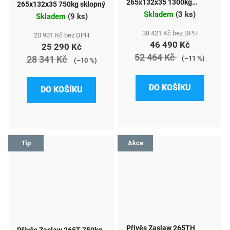
265x132x35 1300kg
265x132x35 750kg sklopný
sklopný
Skladem
(
3 ks
)
Skladem
(
9 ks
)
38 421 Kč bez DPH
20 901 Kč bez DPH
46 490 Kč
25 290 Kč
52 464 Kč
28 341 Kč
(–11 %)
(–10 %)
DO KOŠÍKU
DO KOŠÍKU
Tip
Akce
Přívěs Zaslaw 265TH