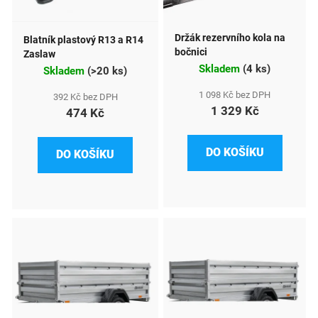
s
p
Držák rezervního kola na
Blatník plastový R13 a R14
r
bočnici
Zaslaw
Skladem
(
4 ks
)
o
Skladem
(
>20 ks
)
d
1 098 Kč bez DPH
392 Kč bez DPH
1 329 Kč
474 Kč
u
k
DO KOŠÍKU
DO KOŠÍKU
t
ů