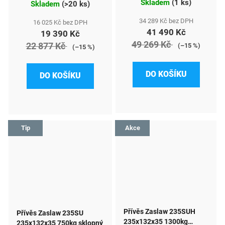
sklopný
Skladem
(
1 ks
)
Skladem
(
>20 ks
)
34 289 Kč bez DPH
16 025 Kč bez DPH
41 490 Kč
19 390 Kč
49 269 Kč
22 877 Kč
(–15 %)
(–15 %)
DO KOŠÍKU
DO KOŠÍKU
Tip
Akce
Přívěs Zaslaw 235SUH
Přívěs Zaslaw 235SU
235x132x35 1300kg
235x132x35 750kg sklopný