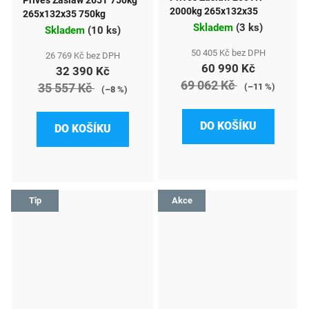
Přívěs Zaslaw 265T 750kg
2000kg 265x132x35
265x132x35 750kg
Skladem
(
3 ks
)
Skladem
(
10 ks
)
50 405 Kč bez DPH
26 769 Kč bez DPH
60 990 Kč
32 390 Kč
69 062 Kč
35 557 Kč
(–11 %)
(–8 %)
DO KOŠÍKU
DO KOŠÍKU
Tip
Akce