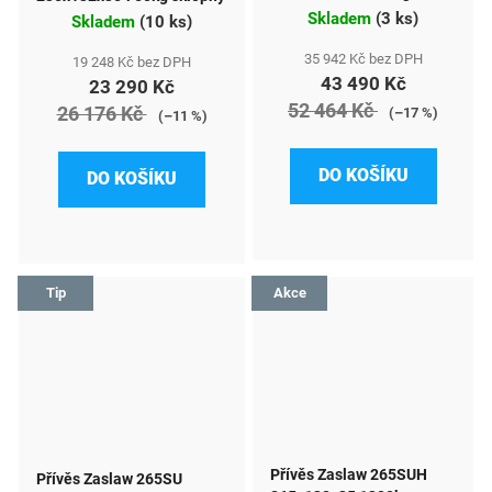
sklopný
Skladem
(
3 ks
)
Skladem
(
10 ks
)
35 942 Kč bez DPH
19 248 Kč bez DPH
43 490 Kč
23 290 Kč
52 464 Kč
26 176 Kč
(–17 %)
(–11 %)
DO KOŠÍKU
DO KOŠÍKU
Tip
Akce
Přívěs Zaslaw 265SUH
Přívěs Zaslaw 265SU