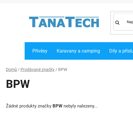
Přejít
na
obsah
Přívěsy
Karavany a camping
Díly a přísl
Domů
/
Prodávané značky
/
BPW
BPW
Žádné produkty značky
BPW
nebyly nalezeny...