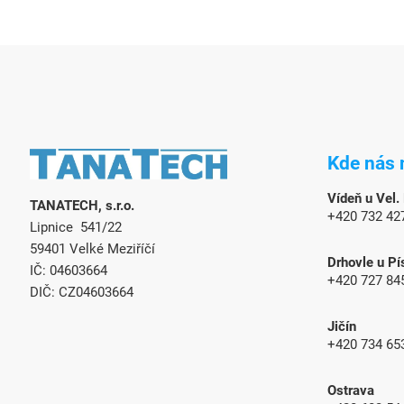
Z
á
Kde nás 
p
a
Vídeň u Vel.
TANATECH, s.r.o.
t
+420 732 42
Lipnice 541/22
í
59401 Velké Meziříčí
Drhovle u Pí
IČ: 04603664
+420 727 84
DIČ: CZ04603664
Jičín
+420 734 65
Ostrava