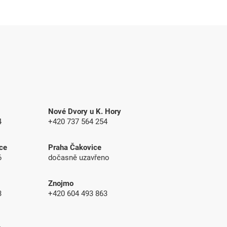
Nové Dvory u K. Hory
4
+420 737 564 254
ce
Praha Čakovice
6
dočasně uzavřeno
Znojmo
83
+420 604 493 863