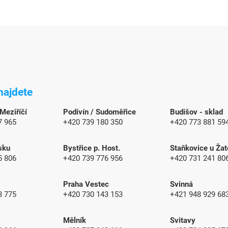
najdete
 Meziříčí
Podivín / Sudoměřice
Budišov - sklad
7 965
+420 739 180 350
+420 773 881 59
sku
Bystřice p. Host.
Staňkovice u Žat
5 806
+420 739 776 956
+420 731 241 80
Praha Vestec
Svinná
3 775
+420 730 143 153
+421 948 929 6
Mělník
Svitavy