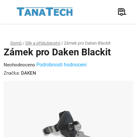
Přejít
na
Hledat
obsah
N
K
Domů
/
Díly a příslušenství
/
Zámek pro Daken Blackit
Zámek pro Daken Blackit
Průměrné
Podrobnosti hodnocení
Neohodnoceno
hodnocení
Značka:
DAKEN
produktu
je
0,0
z
5
hvězdiček.