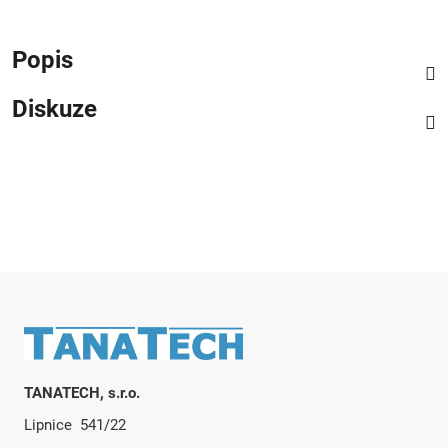
Popis
Diskuze
Zápatí
TANATECH, s.r.o.
Lipnice 541/22