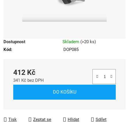
Dostupnost
Skladem
(
>20 ks
)
Kód:
DOP085
412 Kč
341 Kč bez DPH
Měrná cena:
DO KOŠÍKU
Tisk
Zeptat se
Hlídat
Sdílet