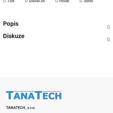
Tisk
Zeptat se
Hlídat
Sdílet
Popis
Diskuze
Zápatí
TANATECH, s.r.o.