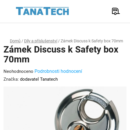
Přejít
na
Hledat
obsah
N
K
Domů
/
Díly a příslušenství
/
Zámek Discuss k Safety box 70mm
Zámek Discuss k Safety box
70mm
Průměrné
Podrobnosti hodnocení
Neohodnoceno
hodnocení
Značka:
dodavatel Tanatech
produktu
je
0,0
z
5
hvězdiček.