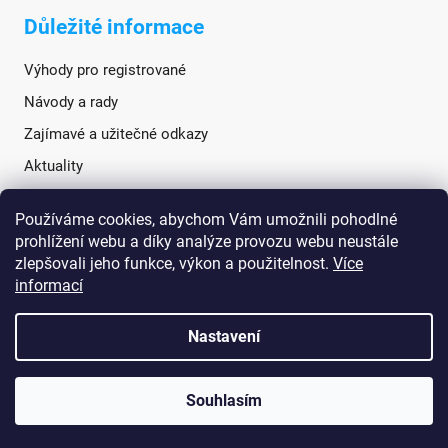
Důležité informace
Výhody pro registrované
Návody a rady
Zajímavé a užitečné odkazy
Aktuality
Používáme cookies, abychom Vám umožnili pohodlné
Sociální sítě
prohlížení webu a díky analýze provozu webu neustále
zlepšovali jeho funkce, výkon a použitelnost.
Více
informací
Nastavení
Souhlasím
Vytvořil Shoptet
Copyright 2026
TANATECH.cz
. Všechna práva vyhrazena.