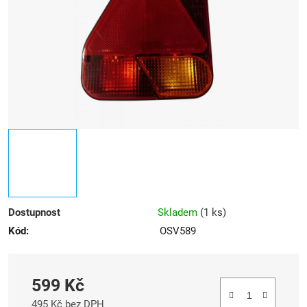
hvězdiček.
Dostupnost
Skladem
(
1 ks
)
Kód:
OSV589
599 Kč
495 Kč bez DPH