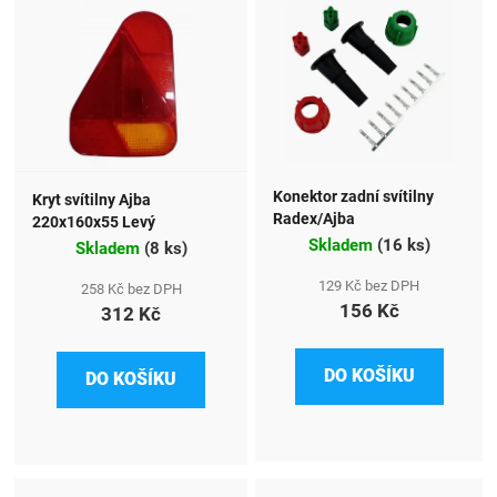
Konektor zadní svítilny
Kryt svítilny Ajba
Radex/Ajba
220x160x55 Levý
Skladem
(
16 ks
)
Skladem
(
8 ks
)
129 Kč bez DPH
258 Kč bez DPH
156 Kč
312 Kč
DO KOŠÍKU
DO KOŠÍKU