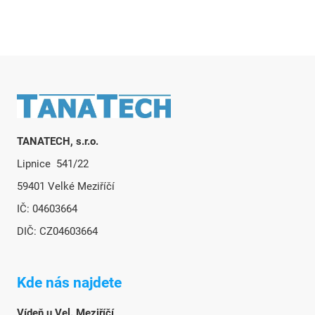
Zápatí
TANATECH, s.r.o.
Lipnice 541/22
59401 Velké Meziříčí
IČ: 04603664
DIČ: CZ04603664
Kde nás najdete
Vídeň u Vel. Meziříčí