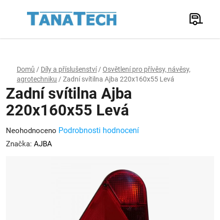
Přejít
na
Hledat
obsah
N
K
Domů
/
Díly a příslušenství
/
Osvětlení pro přívěsy, návěsy,
agrotechniku
/
Zadní svítilna Ajba 220x160x55 Levá
Zadní svítilna Ajba
220x160x55 Levá
Průměrné
Podrobnosti hodnocení
Neohodnoceno
hodnocení
Značka:
AJBA
produktu
je
0,0
z
5