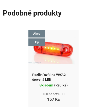
Podobné produkty
Akce
Tip
Poziční svítilna W97.2
červená LED
Skladem
(
>20 ks
)
130 Kč bez DPH
157 Kč