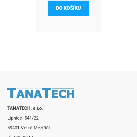
DO KOŠÍKU
Zápatí
TANATECH, s.r.o.
Lipnice 541/22
59401 Velké Meziříčí