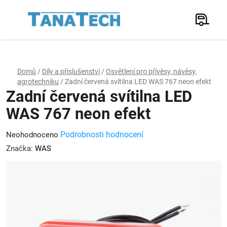
Přejít
na
Hledat
obsah
N
K
Domů
/
Díly a příslušenství
/
Osvětlení pro přívěsy, návěsy,
agrotechniku
/
Zadní červená svítilna LED WAS 767 neon efekt
Zadní červená svítilna LED
WAS 767 neon efekt
Průměrné
Podrobnosti hodnocení
Neohodnoceno
hodnocení
Značka:
WAS
produktu
je
0,0
z
5