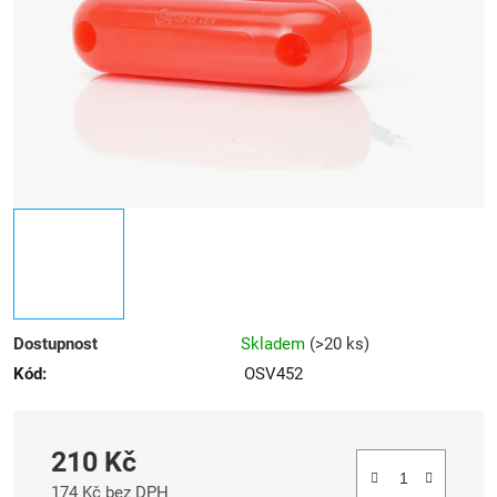
hvězdiček.
Dostupnost
Skladem
(
>20 ks
)
Kód:
OSV452
210 Kč
174 Kč bez DPH