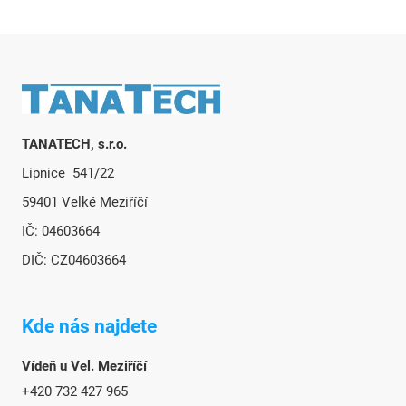
Zápatí
TANATECH, s.r.o.
Lipnice 541/22
59401 Velké Meziříčí
IČ: 04603664
DIČ: CZ04603664
Kde nás najdete
Vídeň u Vel. Meziříčí
+420 732 427 965