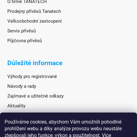
O firmě TANATECH
Prodejny přívěsů Tanatech
Velkoobchodní zastoupení
Servis přívěsů
Půjčovna přívěsů
Důležité informace
Výhody pro registrované
Návody a rady
Zajímavé a užitečné odkazy
Aktuality
Používáme cookies, abychom Vám umožnili pohodlné
Sociální sítě
prohlížení webu a díky analýze provozu webu neustále
zlepšovali jeho funkce, výkon a použitelnost.
Více