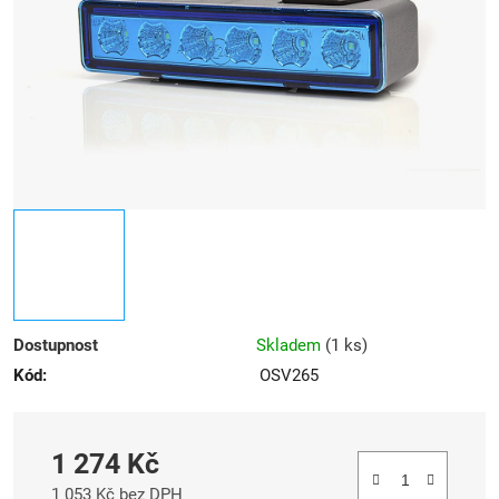
hvězdiček.
Dostupnost
Skladem
(
1 ks
)
Kód:
OSV265
1 274 Kč
1 053 Kč bez DPH