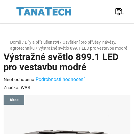
Přejít
na
Hledat
obsah
N
K
Domů
/
Díly a příslušenství
/
Osvětlení pro přívěsy, návěsy,
agrotechniku
/
Výstražné světlo 899.1 LED pro vestavbu modré
Výstražné světlo 899.1 LED
pro vestavbu modré
Průměrné
Podrobnosti hodnocení
Neohodnoceno
hodnocení
Značka:
WAS
produktu
Akce
je
0,0
z
5