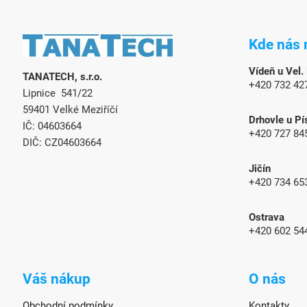
Z
á
Kde nás 
p
a
Vídeň u Vel.
TANATECH, s.r.o.
t
+420 732 42
Lipnice 541/22
í
59401 Velké Meziříčí
Drhovle u Pí
IČ: 04603664
+420 727 84
DIČ: CZ04603664
Jičín
+420 734 65
Ostrava
+420 602 54
Váš nákup
O nás
Obchodní podmínky
Kontakty