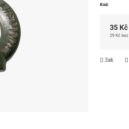
Kód:
0,0
z
5
35 Kč
hvězdiček.
29 Kč be
Měrná cen
Tisk