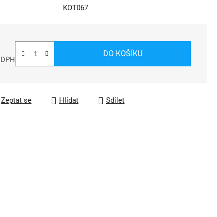
KOT067
DO KOŠÍKU
z DPH
a:
Zeptat se
Hlídat
Sdílet