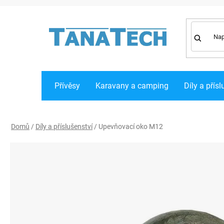
Přejít
na
obsah
Přívěsy
Karavany a camping
Díly a přísl
Domů
/
Díly a příslušenství
/
Upevňovací oko M12