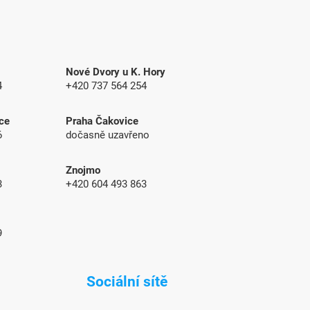
Nové Dvory u K. Hory
4
+420 737 564 254
ce
Praha Čakovice
6
dočasně uzavřeno
Znojmo
83
+420 604 493 863
9
Sociální sítě