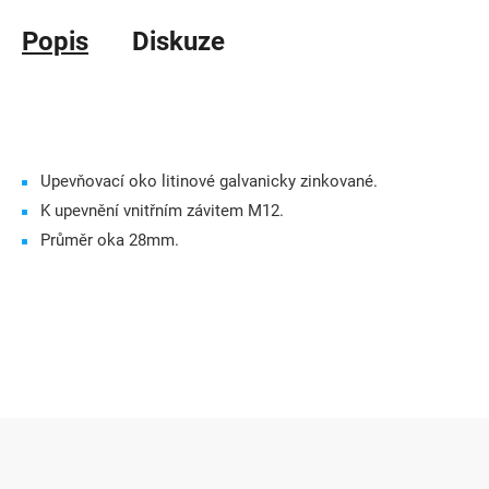
Popis
Diskuze
Upevňovací oko litinové galvanicky zinkované.
K upevnění vnitřním závitem M12.
Průměr oka 28mm.