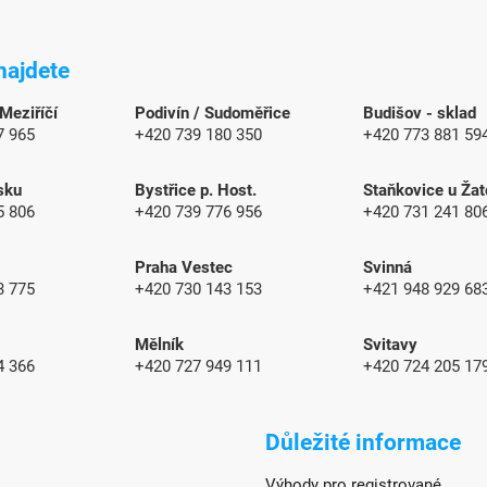
najdete
 Meziříčí
Podivín / Sudoměřice
Budišov - sklad
7 965
+420 739 180 350
+420 773 881 59
sku
Bystřice p. Host.
Staňkovice u Žat
5 806
+420 739 776 956
+420 731 241 80
Praha Vestec
Svinná
3 775
+420 730 143 153
+421 948 929 6
Mělník
Svitavy
4 366
+420 727 949 111
+420 724 205 17
Důležité informace
Výhody pro registrované