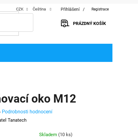
Přihlášení
CZK
Čeština
Registrace
PRÁZDNÝ KOŠÍK
NÁKUPNÍ
KOŠÍK
ovací oko M12
Podrobnosti hodnocení
o
tel Tanatech
Skladem
(
10 ks
)