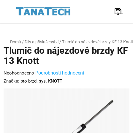
Přejít
na
Hledat
obsah
N
K
Domů
/
Díly a příslušenství
/
Tlumič do nájezdové brzdy KF 13 Knot
Tlumič do nájezdové brzdy KF
13 Knott
Průměrné
Podrobnosti hodnocení
Neohodnoceno
hodnocení
Značka:
pro brzd. sys. KNOTT
produktu
je
0,0
z
5
hvězdiček.