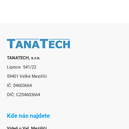
Zápatí
TANATECH, s.r.o.
Lipnice 541/22
59401 Velké Meziříčí
IČ: 04603664
DIČ: CZ04603664
Kde nás najdete
Vídeň u Vel. Meziříčí