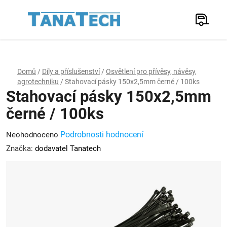
Přejít
na
Hledat
obsah
N
K
Domů
/
Díly a příslušenství
/
Osvětlení pro přívěsy, návěsy,
agrotechniku
/
Stahovací pásky 150x2,5mm černé / 100ks
Stahovací pásky 150x2,5mm
černé / 100ks
Průměrné
Podrobnosti hodnocení
Neohodnoceno
hodnocení
Značka:
dodavatel Tanatech
produktu
je
0,0
z
5