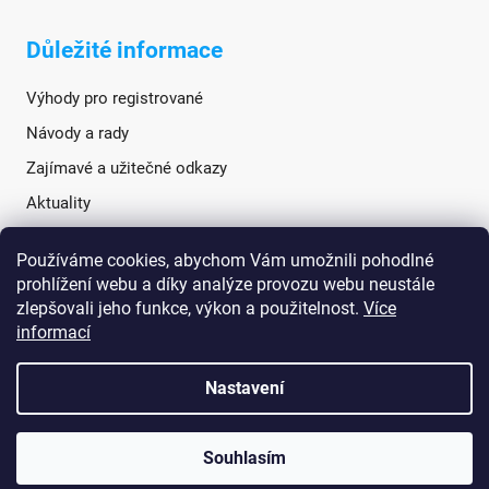
Důležité informace
Výhody pro registrované
Návody a rady
Zajímavé a užitečné odkazy
Aktuality
Používáme cookies, abychom Vám umožnili pohodlné
Sociální sítě
prohlížení webu a díky analýze provozu webu neustále
zlepšovali jeho funkce, výkon a použitelnost.
Více
informací
Nastavení
Souhlasím
Vytvořil Shoptet