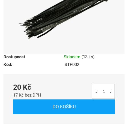
hvězdiček.
Dostupnost
Skladem
(
13 ks
)
Kód:
STP002
20 Kč
17 Kč bez DPH
Měrná cena:
DO KOŠÍKU