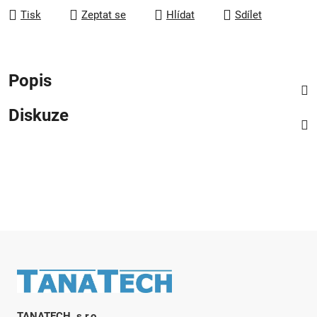
Tisk
Zeptat se
Hlídat
Sdílet
Popis
Diskuze
Zápatí
TANATECH, s.r.o.