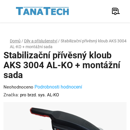
Přejít
na
Hledat
obsah
N
K
Domů
/
Díly a příslušenství
/
Stabilizační přívěsný kloub AKS 3004
AL-KO + montážní sada
Stabilizační přívěsný kloub
AKS 3004 AL-KO + montážní
sada
Průměrné
Podrobnosti hodnocení
Neohodnoceno
hodnocení
Značka:
pro brzd. sys. AL-KO
produktu
je
0,0
z