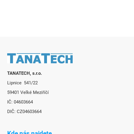
Zápatí
TANATECH, s.r.o.
Lipnice 541/22
59401 Velké Meziříčí
IČ: 04603664
DIČ: CZ04603664
Kde nás najdete