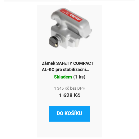
Zámek SAFETY COMPACT
AL-KO pro stabilizační
kloub AKS2004 AKS3004
Skladem
(
1 ks
)
1310892
1 345 Kč bez DPH
1 628 Kč
DO KOŠÍKU