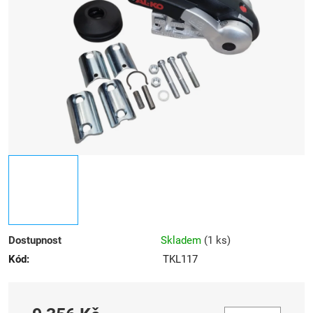
5
hvězdiček.
Dostupnost
Skladem
(
1 ks
)
Kód:
TKL117