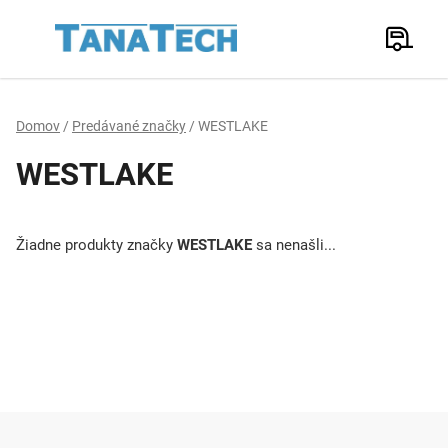
Prejsť
na
Hľadať
obsah
N
K
Domov
/
Predávané značky
/
WESTLAKE
WESTLAKE
Žiadne produkty značky
WESTLAKE
sa nenašli...