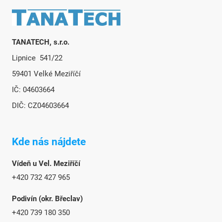
Zápätie
TANATECH, s.r.o.
Lipnice 541/22
59401 Velké Meziříčí
IČ: 04603664
DIČ: CZ04603664
Kde nás nájdete
Vídeň u Vel. Meziříčí
+420 732 427 965
Podivín (okr. Břeclav)
+420 739 180 350