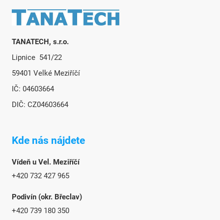
Zápätie
TANATECH, s.r.o.
Lipnice 541/22
59401 Velké Meziříčí
IČ: 04603664
DIČ: CZ04603664
Kde nás nájdete
Vídeň u Vel. Meziříčí
+420 732 427 965
Podivín (okr. Břeclav)
+420 739 180 350