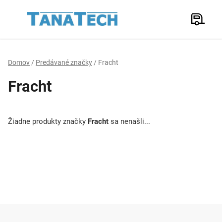
Prejsť
na
Hľadať
obsah
N
K
Domov
/
Predávané značky
/
Fracht
Fracht
Žiadne produkty značky
Fracht
sa nenašli...