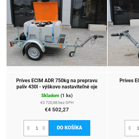
ý
p
i
s
p
r
o
Príves ECIM ADR 750kg na prepravu
Príves E
d
palív 430l - výškovo nastaviteľné oje
u
Skladom
(
1 ks
)
€3 720,88 bez DPH
k
€4 502,27
t
o
DO KOŠÍKA