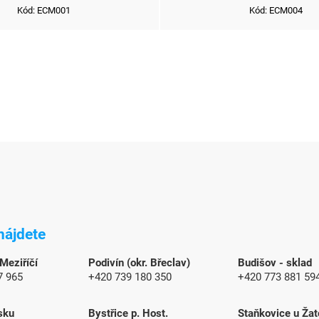
Kód:
ECM001
Kód:
ECM004
O
v
l
á
d
a
c
i
e
p
r
v
nájdete
k
y
 Meziříčí
Podivín (okr. Břeclav)
Budišov - sklad
v
7 965
+420 739 180 350
+420 773 881 59
ý
p
sku
Bystřice p. Host.
Staňkovice u Žat
i