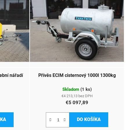
ební nářadí
Přívěs ECIM cisternový 1000l 1300kg
Skladom
(
1 ks
)
€4 213,13 bez DPH
€5 097,89
ÍKA
DO KOŠÍKA