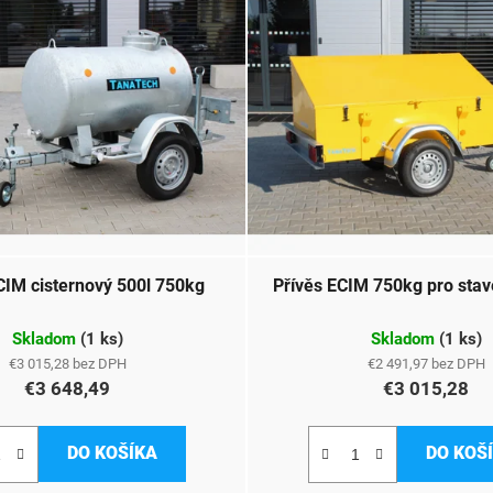
CIM cisternový 500l 750kg
Přívěs ECIM 750kg pro stav
Skladom
(
1 ks
)
Skladom
(
1 ks
)
€3 015,28 bez DPH
€2 491,97 bez DPH
€3 648,49
€3 015,28
DO KOŠÍKA
DO KOŠ