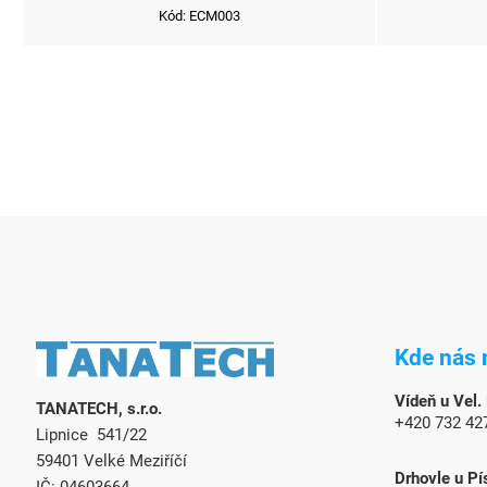
v
Kód:
ECM003
Z
á
Kde nás 
p
ä
Vídeň u Vel.
TANATECH, s.r.o.
t
+420 732 42
Lipnice 541/22
i
e
59401 Velké Meziříčí
Drhovle u Pí