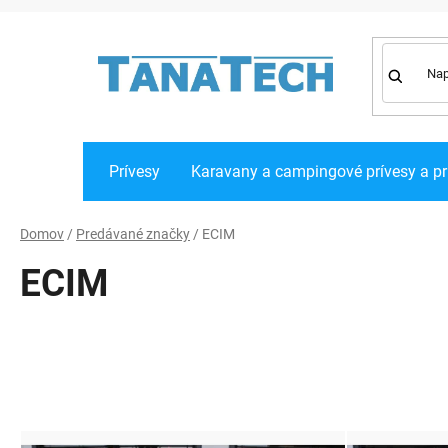
Prejsť
na
obsah
Prívesy
Karavany a campingové prívesy a pr
Domov
/
Predávané značky
/
ECIM
ECIM
V