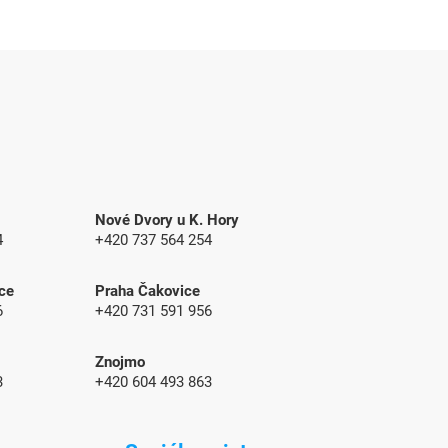
Nové Dvory u K. Hory
4
+420 737 564 254
ce
Praha Čakovice
6
+420 731 591 956
Znojmo
3
+420
604 493 863