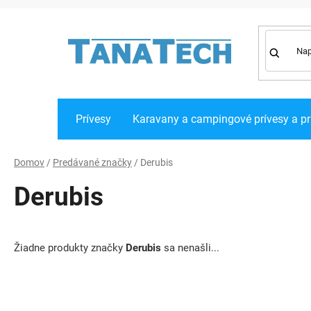
Prejsť
na
obsah
Prívesy
Karavany a campingové prívesy a pr
Domov
/
Predávané značky
/
Derubis
Derubis
Žiadne produkty značky
Derubis
sa nenašli...