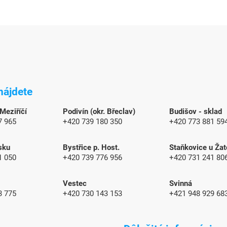
nájdete
 Meziříčí
Podivín (okr. Břeclav)
Budišov - sklad
7 965
+420 739 180 350
+420 773 881 59
sku
Bystřice p. Host.
Staňkovice u Žat
1 050
+420 739 776 956
+420 731 241 80
Vestec
Svinná
3 775
+420 730 143 153
+421 948 929 68