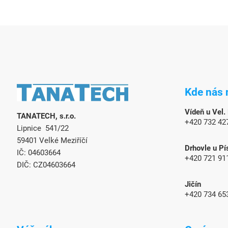
Z
á
Kde nás 
p
ä
Vídeň u Vel.
TANATECH, s.r.o.
t
+420 732 42
Lipnice 541/22
i
e
59401 Velké Meziříčí
Drhovle u Pí
IČ: 04603664
+420 721 91
DIČ: CZ04603664
Jičín
+420 734 65