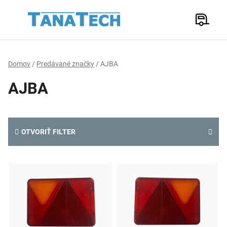
Prejsť
na
Hľadať
obsah
N
K
Domov
/
Predávané značky
/
AJBA
AJBA
OTVORIŤ FILTER
V
ý
p
i