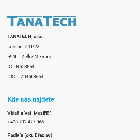
e
p
r
Zápätie
v
k
y
TANATECH, s.r.o.
v
Lipnice 541/22
ý
p
59401 Velké Meziříčí
i
IČ: 04603664
s
u
DIČ: CZ04603664
Kde nás nájdete
Vídeň u Vel. Meziříčí
+420 732 427 965
Podivín (okr. Břeclav)