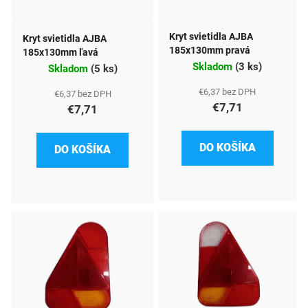
s
p
Kryt svietidla AJBA
Kryt svietidla AJBA
r
185x130mm pravá
185x130mm ľavá
Skladom
(
3 ks
)
o
Skladom
(
5 ks
)
d
€6,37 bez DPH
€6,37 bez DPH
€7,71
€7,71
u
k
DO KOŠÍKA
DO KOŠÍKA
t
o
v