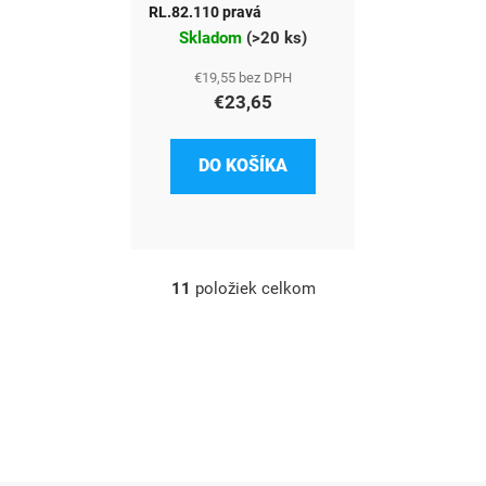
RL.82.110 pravá
Skladom
(
>20 ks
)
€19,55 bez DPH
€23,65
DO KOŠÍKA
11
položiek celkom
O
v
l
á
d
a
c
i