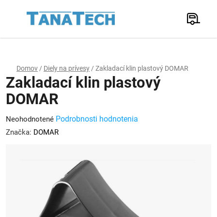
Prejsť
na
Hľadať
obsah
N
K
Domov
/
Diely na prívesy
/
Zakladací klin plastový DOMAR
Zakladací klin plastový
DOMAR
Priemerné
Podrobnosti hodnotenia
Neohodnotené
hodnotenie
Značka:
DOMAR
produktu
je
0,0
z
5
hviezdičiek.