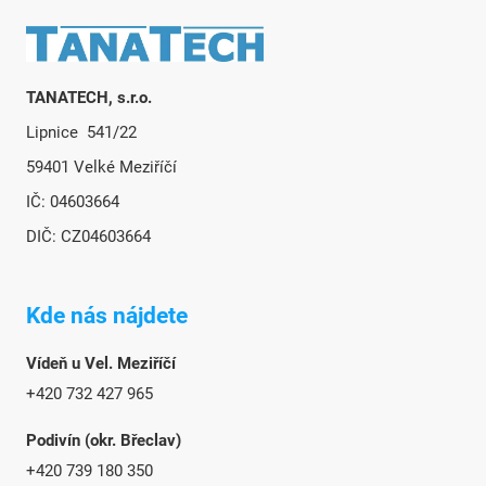
Zápätie
TANATECH, s.r.o.
Lipnice 541/22
59401 Velké Meziříčí
IČ: 04603664
DIČ: CZ04603664
Kde nás nájdete
Vídeň u Vel. Meziříčí
+420 732 427 965
Podivín (okr. Břeclav)
+420 739 180 350