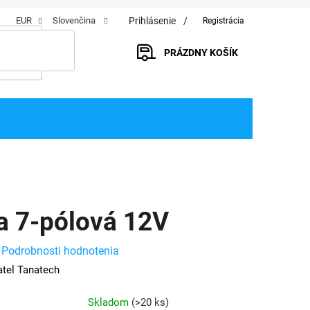
Prihlásenie
EUR
Slovenčina
Registrácia
PRÁZDNY KOŠÍK
NÁKUPNÝ
KOŠÍK
ca 7-pólová 12V
Podrobnosti hodnotenia
tel Tanatech
Skladom
(
>20 ks
)