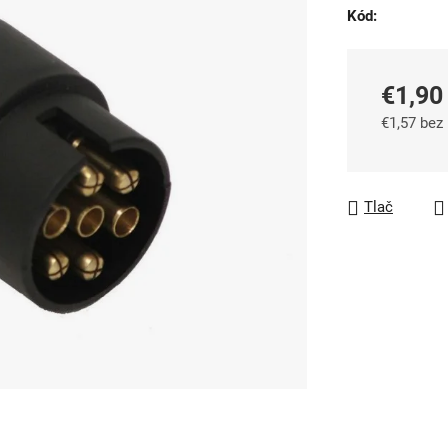
Kód:
0,0
z
5
€1,90
hviezdičiek.
€1,57 bez
Jednotkov
Tlač