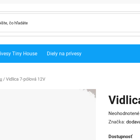
ívesy Tiny House
Diely na prívesy
ku
/
Vidlica 7-pólová 12V
Vidli
Priemerné
Neohodnotené
hodnotenie
Značka:
dodava
produktu
Dostupnosť
je