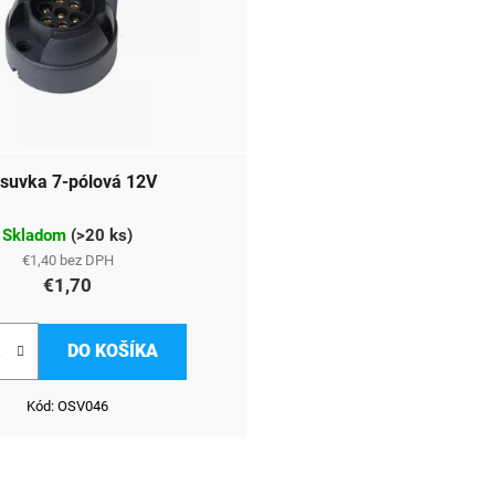
suvka 7-pólová 12V
Skladom
(
>20 ks
)
€1,40 bez DPH
€1,70
DO KOŠÍKA
Kód:
OSV046