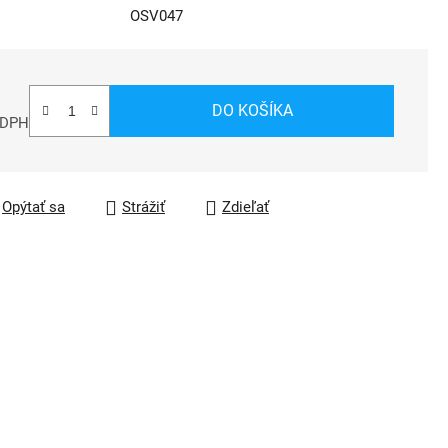
OSV047
DO KOŠÍKA
 DPH
á cena:
Opýtať sa
Strážiť
Zdieľať