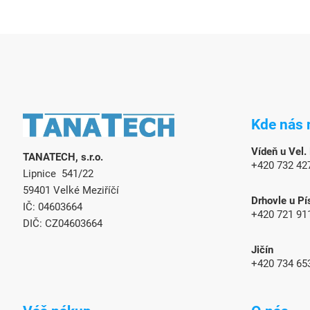
Z
á
Kde nás 
p
ä
Vídeň u Vel.
TANATECH, s.r.o.
t
+420 732 42
Lipnice 541/22
i
e
59401 Velké Meziříčí
Drhovle u Pí
IČ: 04603664
+420 721 91
DIČ: CZ04603664
Jičín
+420 734 65