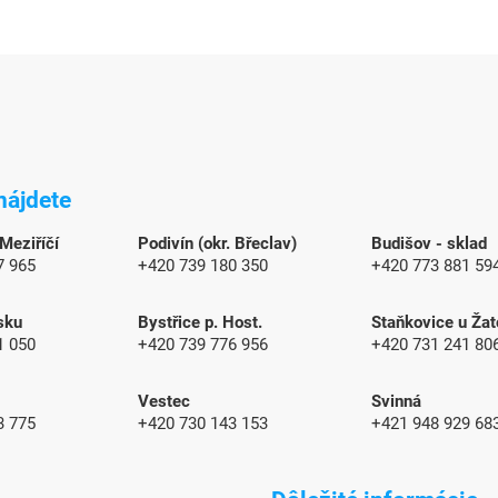
nájdete
 Meziříčí
Podivín (okr. Břeclav)
Budišov - sklad
7 965
+420 739 180 350
+420 773 881 59
sku
Bystřice p. Host.
Staňkovice u Žat
1 050
+420 739 776 956
+420 731 241 80
Vestec
Svinná
3 775
+420 730 143 153
+421 948 929 68