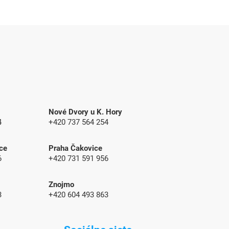
Nové Dvory u K. Hory
4
+420 737 564 254
ce
Praha Čakovice
6
+420 731 591 956
Znojmo
3
+420
604 493 863