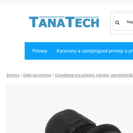
Prejsť
na
obsah
Prívesy
Karavany a campingové prívesy a pr
Domov
/
Diely na prívesy
/
Osvetlenie pre prívesy, návesy, agrotechni