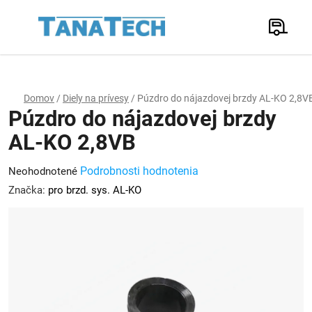
Prejsť
na
Hľadať
obsah
N
K
Domov
/
Diely na prívesy
/
Púzdro do nájazdovej brzdy AL-KO 2,8V
Púzdro do nájazdovej brzdy
AL-KO 2,8VB
Priemerné
Podrobnosti hodnotenia
Neohodnotené
hodnotenie
Značka:
pro brzd. sys. AL-KO
produktu
je
0,0
z
5
hviezdičiek.