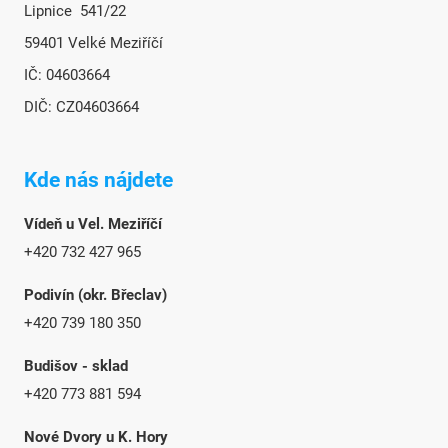
Lipnice 541/22
59401 Velké Meziříčí
IČ: 04603664
DIČ: CZ04603664
Kde nás nájdete
Vídeň u Vel. Meziříčí
+420 732 427 965
Podivín (okr. Břeclav)
+420 739 180 350
Budišov - sklad
+420 773 881 594
Nové Dvory u K. Hory