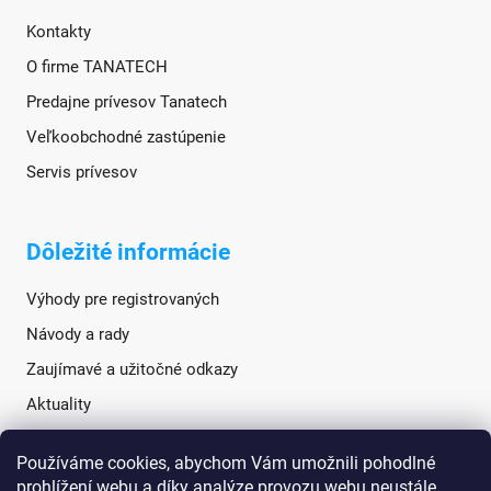
Kontakty
O firme TANATECH
Predajne prívesov Tanatech
Veľkoobchodné zastúpenie
Servis prívesov
Dôležité informácie
Výhody pre registrovaných
Návody a rady
Zaujímavé a užitočné odkazy
Aktuality
Používáme cookies, abychom Vám umožnili pohodlné
Sociálne siete
prohlížení webu a díky analýze provozu webu neustále