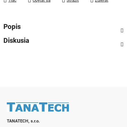
Tlač
Opýtať sa
Strážiť
Zdieľať
Popis
Diskusia
Zápätie
TANATECH, s.r.o.