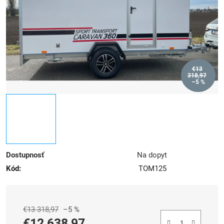
hviezdičiek.
€13
318,97
–5 %
Dostupnosť
Na dopyt
Kód:
TOM125
€13 318,97
–5 %
€12 638,97