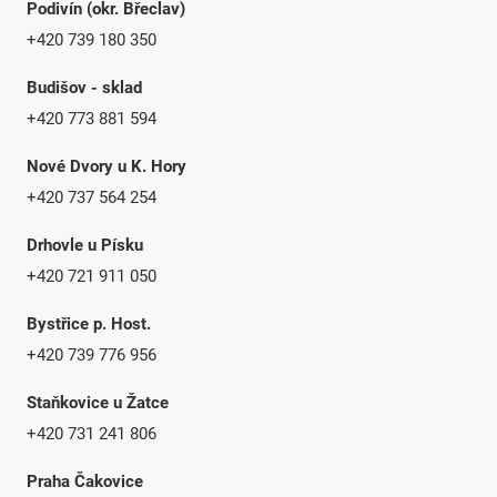
Podivín (okr. Břeclav)
+420 739 180 350
Budišov - sklad
+420 773 881 594
Nové Dvory u K. Hory
+420 737 564 254
Drhovle u Písku
+420 721 911 050
Bystřice p. Host.
+420 739 776 956
Staňkovice u Žatce
+420 731 241 806
Praha Čakovice