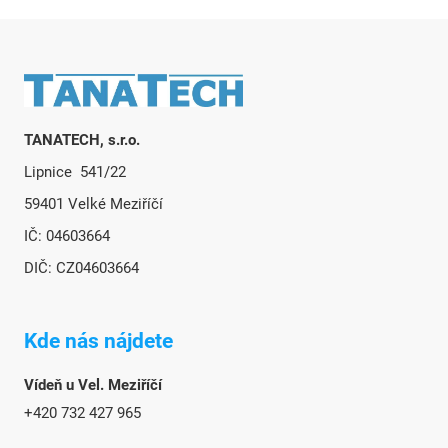
Zápätie
TANATECH, s.r.o.
Lipnice 541/22
59401 Velké Meziříčí
IČ: 04603664
DIČ: CZ04603664
Kde nás nájdete
Vídeň u Vel. Meziříčí
+420 732 427 965