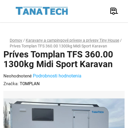
Prejsť
na
Hľadať
obsah
N
K
Domov
/
Karavany a campingové prívesy a prívesy Tiny House
/
Príves Tomplan TFS 360.00 1300kg Midi Sport Karavan
Príves Tomplan TFS 360.00
1300kg Midi Sport Karavan
Priemerné
Podrobnosti hodnotenia
Neohodnotené
hodnotenie
Značka:
TOMPLAN
produktu
je
0,0
z
5