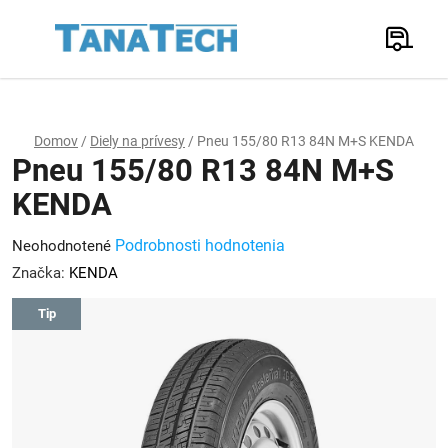
Prejsť
na
Hľadať
obsah
N
K
Domov
/
Diely na prívesy
/
Pneu 155/80 R13 84N M+S KENDA
Pneu 155/80 R13 84N M+S
KENDA
Priemerné
Podrobnosti hodnotenia
Neohodnotené
hodnotenie
Značka:
KENDA
produktu
Tip
je
0,0
z
5
hviezdičiek.