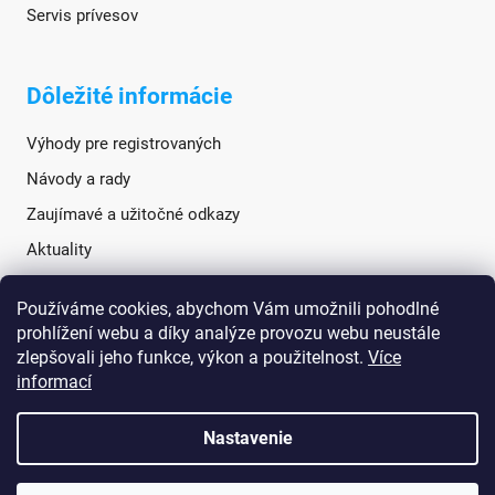
Servis prívesov
Dôležité informácie
Výhody pre registrovaných
Návody a rady
Zaujímavé a užitočné odkazy
Aktuality
Používáme cookies, abychom Vám umožnili pohodlné
Sociálne siete
prohlížení webu a díky analýze provozu webu neustále
zlepšovali jeho funkce, výkon a použitelnost.
Více
informací
Nastavenie