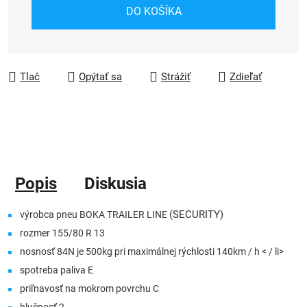
Jednotková cena:
DO KOŠÍKA
Tlač
Opýtať sa
Strážiť
Zdieľať
Popis
Diskusia
(SECURITY)
výrobca pneu BOKA TRAILER LINE
rozmer 155/80 R 13
nosnosť 84N je 500kg
pri maximálnej rýchlosti 140km / h
< / li>
spotreba paliva E
priľnavosť na mokrom povrchu C
hlučnosť 2