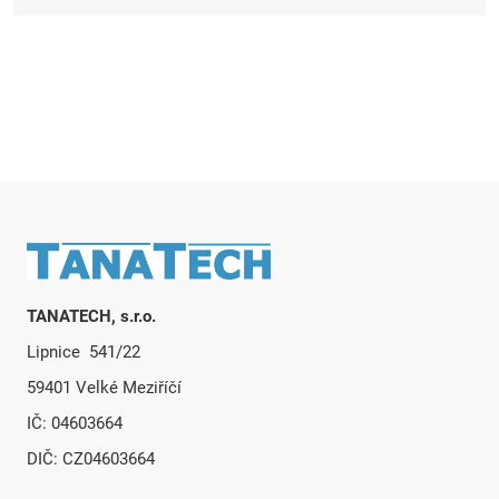
Zápätie
TANATECH, s.r.o.
Lipnice 541/22
59401 Velké Meziříčí
IČ: 04603664
DIČ: CZ04603664