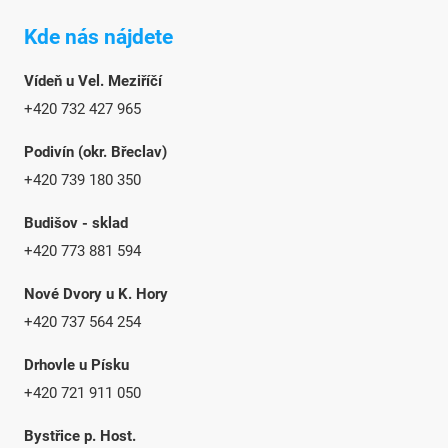
Kde nás nájdete
Vídeň u Vel. Meziříčí
+420 732 427 965
Podivín (okr. Břeclav)
+420 739 180 350
Budišov - sklad
+420 773 881 594
Nové Dvory u K. Hory
+420 737 564 254
Drhovle u Písku
+420 721 911 050
Bystřice p. Host.