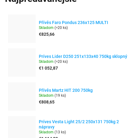
Přívěs Faro Pondus 236x125 MULTI
Skladom
(
>20 ks
)
€825,66
Príves Lider D250 251x133x40 750kg sklopný
Skladom
(
>20 ks
)
€1 052,87
Přívěs Martz HIT 200 750kg
Skladom
(
19 ks
)
€808,65
Príves Vesta Light 25/2 250x131 750kg 2
nápravy
Skladom
(
13 ks
)