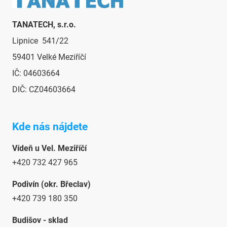
v
ý
TANATECH, s.r.o.
p
i
Lipnice 541/22
s
59401 Velké Meziříčí
u
IČ: 04603664
DIČ: CZ04603664
Kde nás nájdete
Vídeň u Vel. Meziříčí
+420 732 427 965
Podivín (okr. Břeclav)
+420 739 180 350
Budišov - sklad