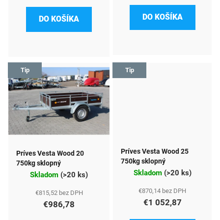
k
DO KOŠÍKA
DO KOŠÍKA
t
o
v
Tip
Tip
Príves Vesta Wood 25
Príves Vesta Wood 20
750kg sklopný
750kg sklopný
Skladom
(
>20 ks
)
Skladom
(
>20 ks
)
€870,14 bez DPH
€815,52 bez DPH
€1 052,87
€986,78