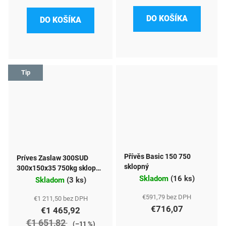
DO KOŠÍKA
DO KOŠÍKA
Tip
Přívěs Basic 150 750
Príves Zaslaw 300SUD
sklopný
300x150x35 750kg sklopný,
Skladom
(
16 ks
)
náprava 1000kg
Skladom
(
3 ks
)
€591,79 bez DPH
€1 211,50 bez DPH
€716,07
€1 465,92
€1 651,82
(–11 %)