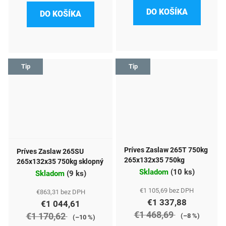
DO KOŠÍKA
DO KOŠÍKA
Tip
Tip
Príves Zaslaw 265T 750kg
Príves Zaslaw 265SU
265x132x35 750kg
265x132x35 750kg sklopný
Skladom
(
10 ks
)
Skladom
(
9 ks
)
€1 105,69 bez DPH
€863,31 bez DPH
€1 337,88
€1 044,61
€1 468,69
€1 170,62
(–8 %)
(–10 %)