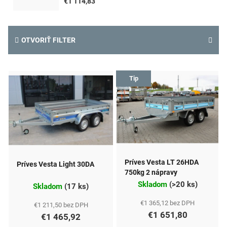
€1 114,83
OTVORIŤ FILTER
V
Tip
ý
p
i
s
p
Príves Vesta LT 26HDA
Príves Vesta Light 30DA
r
750kg 2 nápravy
Skladom
(
>20 ks
)
o
Skladom
(
17 ks
)
d
€1 365,12 bez DPH
€1 211,50 bez DPH
€1 651,80
€1 465,92
u