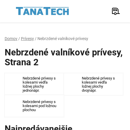
Prejsť
na
Hľadať
obsah
N
K
Domov
/
Prívesy
/
Nebrzdené valníkové prívesy
Nebrzdené valníkové prívesy
,
Strana 2
Nebrzdené prívesy s
Nebrzdené prívesy s
kolesami vedľa
kolesami vedľa
ložnej plochy
ložnej plochy
jednonápr.
dvojnápr.
Nebrzdené prívesy s
kolesami pod ložnou
plochou
Najpredávanejšie