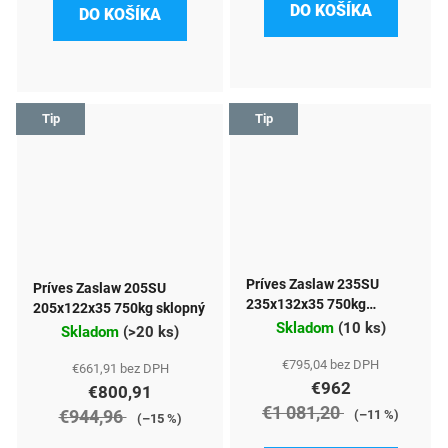
DO KOŠÍKA
DO KOŠÍKA
Tip
Tip
Príves Zaslaw 235SU
Príves Zaslaw 205SU
235x132x35 750kg
205x122x35 750kg sklopný
sklopný
Skladom
(
10 ks
)
Skladom
(
>20 ks
)
€795,04 bez DPH
€661,91 bez DPH
€962
€800,91
€1 081,20
€944,96
(–11 %)
(–15 %)