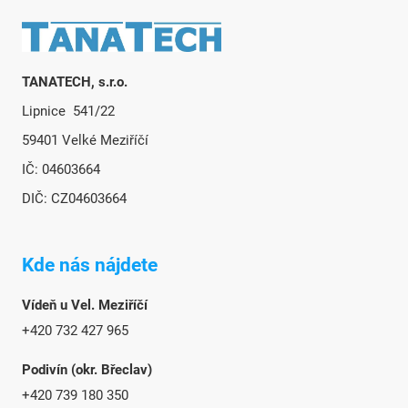
Zápätie
TANATECH, s.r.o.
Lipnice 541/22
59401 Velké Meziříčí
IČ: 04603664
DIČ: CZ04603664
Kde nás nájdete
Vídeň u Vel. Meziříčí
+420 732 427 965
Podivín (okr. Břeclav)
+420 739 180 350