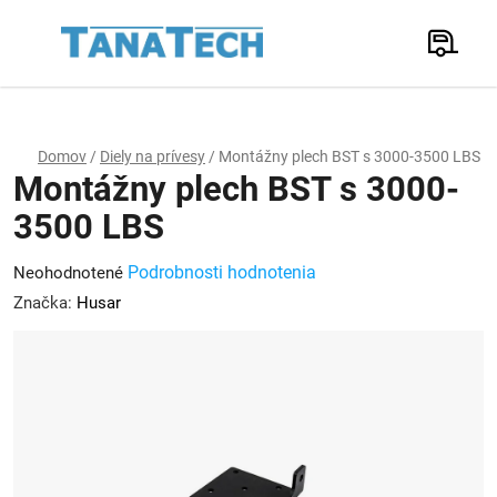
Prejsť
na
Hľadať
obsah
N
K
Domov
/
Diely na prívesy
/
Montážny plech BST s 3000-3500 LBS
Montážny plech BST s 3000-
3500 LBS
Priemerné
Podrobnosti hodnotenia
Neohodnotené
hodnotenie
Značka:
Husar
produktu
je
0,0
z
5
hviezdičiek.