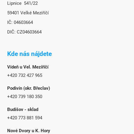
Lipnice 541/22
59401 Velké Meziříčí
IČ: 04603664
DIČ: CZ04603664
Kde nás nájdete
Vídeň u Vel. Meziříčí
+420 732 427 965
Podivín (okr. Břeclav)
+420 739 180 350
Budišov - sklad
+420 773 881 594
Nové Dvory u K. Hory