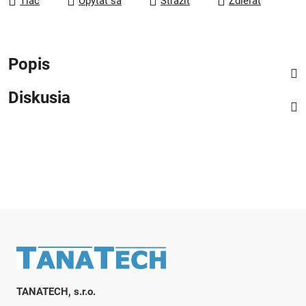
Tlač
Opýtať sa
Strážiť
Zdieľať
Popis
Diskusia
Zápätie
TANATECH, s.r.o.