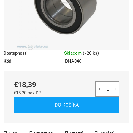
Dostupnosť
Skladom
(
>20 ks
)
Kód:
DNA046
€18,39
€15,20 bez DPH
Jednotková cena:
DO KOŠÍKA