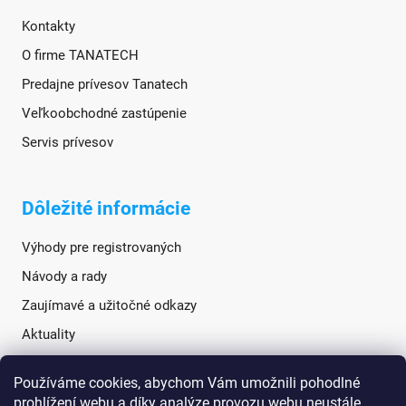
Kontakty
O firme TANATECH
Predajne prívesov Tanatech
Veľkoobchodné zastúpenie
Servis prívesov
Dôležité informácie
Výhody pre registrovaných
Návody a rady
Zaujímavé a užitočné odkazy
Aktuality
Používáme cookies, abychom Vám umožnili pohodlné
Sociálne siete
prohlížení webu a díky analýze provozu webu neustále