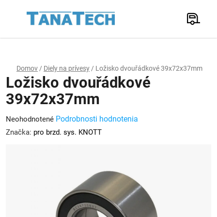
Prejsť
na
Hľadať
obsah
N
K
Domov
/
Diely na prívesy
/
Ložisko dvouřádkové 39x72x37mm
Ložisko dvouřádkové
39x72x37mm
Priemerné
Podrobnosti hodnotenia
Neohodnotené
hodnotenie
Značka:
pro brzd. sys. KNOTT
produktu
je
0,0
z
5
hviezdičiek.