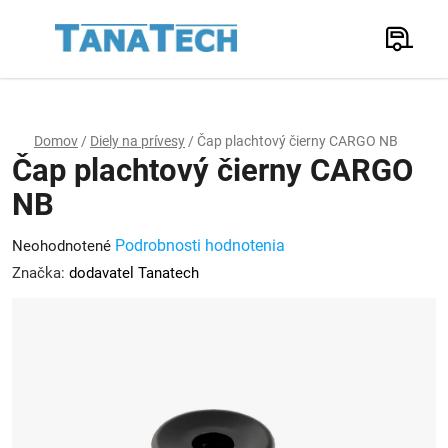
Prejsť
na
Hľadať
obsah
N
K
Domov
/
Diely na prívesy
/
Čap plachtový čierny CARGO NB
Čap plachtový čierny CARGO
NB
Priemerné
Podrobnosti hodnotenia
Neohodnotené
hodnotenie
Značka:
dodavatel Tanatech
produktu
je
0,0
z
5
hviezdičiek.