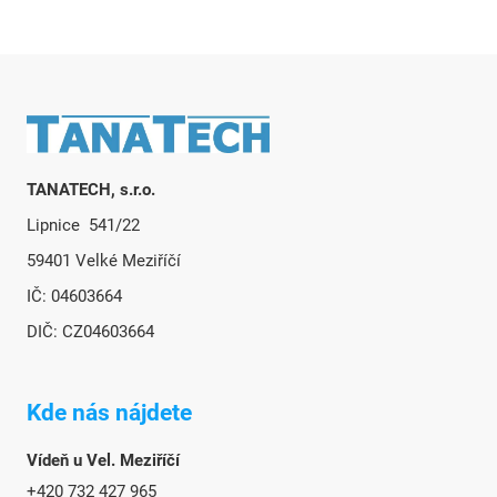
Zápätie
TANATECH, s.r.o.
Lipnice 541/22
59401 Velké Meziříčí
IČ: 04603664
DIČ: CZ04603664
Kde nás nájdete
Vídeň u Vel. Meziříčí
+420 732 427 965