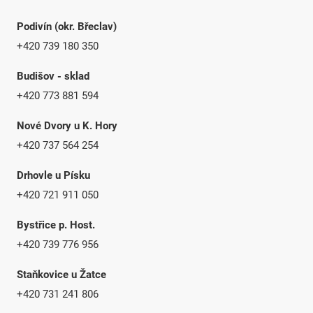
Podivín (okr. Břeclav)
+420 739 180 350
Budišov - sklad
+420 773 881 594
Nové Dvory u K. Hory
+420 737 564 254
Drhovle u Písku
+420 721 911 050
Bystřice p. Host.
+420 739 776 956
Staňkovice u Žatce
+420 731 241 806