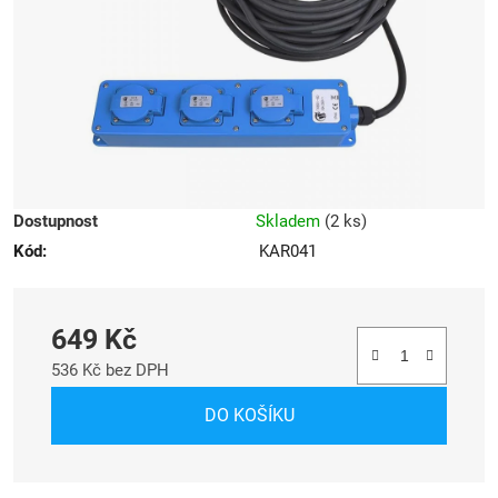
hvězdiček.
Dostupnost
Skladem
(
2 ks
)
Kód:
KAR041
649 Kč
536 Kč bez DPH
Měrná cena:
DO KOŠÍKU