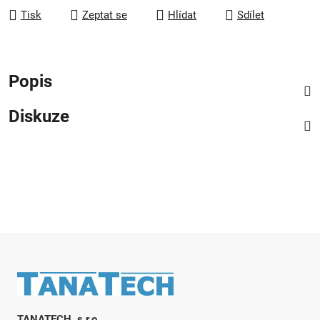
Tisk
Zeptat se
Hlídat
Sdílet
Popis
Diskuze
Zápatí
TANATECH, s.r.o.