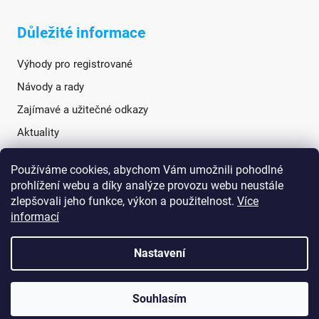
Důležité informace
Výhody pro registrované
Návody a rady
Zajímavé a užitečné odkazy
Aktuality
Používáme cookies, abychom Vám umožnili pohodlné
Sociální sítě
prohlížení webu a díky analýze provozu webu neustále
zlepšovali jeho funkce, výkon a použitelnost.
Více
informací
Nastavení
Souhlasím
Vytvořil Shoptet