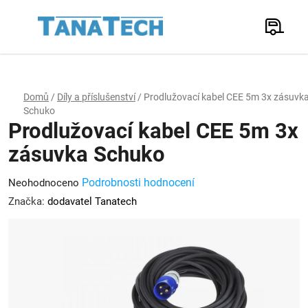
Přejít
na
Hledat
obsah
N
K
Domů
/
Díly a příslušenství
/
Prodlužovací kabel CEE 5m 3x zásuvk
Schuko
Prodlužovací kabel CEE 5m 3x
zásuvka Schuko
Průměrné
Podrobnosti hodnocení
Neohodnoceno
hodnocení
Značka:
dodavatel Tanatech
produktu
je
0,0
z
5