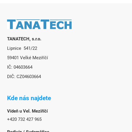
Zápatí
TANATECH, s.r.o.
Lipnice 541/22
59401 Velké Meziříčí
IČ: 04603664
DIČ: CZ04603664
Kde nás najdete
Vídeň u Vel. Meziříčí
+420 732 427 965
Podivín / Sudoměřice