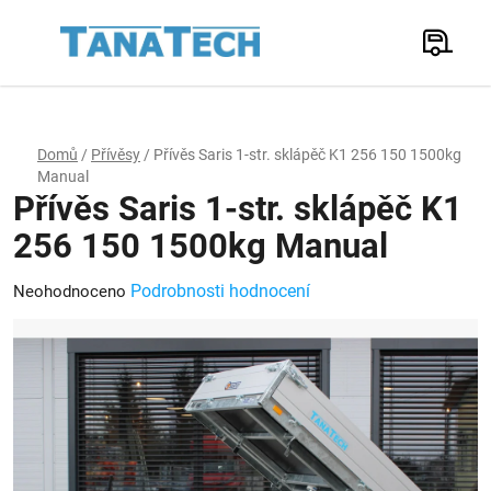
Přejít
na
Hledat
obsah
N
K
Domů
/
Přívěsy
/
Přívěs Saris 1-str. sklápěč K1 256 150 1500kg
Manual
Přívěs Saris 1-str. sklápěč K1
256 150 1500kg Manual
Průměrné
Podrobnosti hodnocení
Neohodnoceno
hodnocení
produktu
je
0,0
z
5