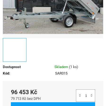
hvězdiček.
Dostupnost
Skladem
(
1 ks
)
Kód:
SAR015
96 453 Kč
79 713 Kč bez DPH
Měrná cena: