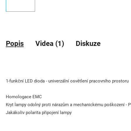
Popis
Videa (1)
Diskuze
1-funkční LED dioda - univerzální osvětlení pracovního prostoru
Homologace EMC
Kryt lampy odolný proti nárazům a mechanickému poškození - P
Jakákoliv polarita připojení lampy