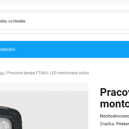
ušenství
iku
/
Pracovní lampa FT063- LED montovaný uchyt
Praco
monto
Průměrné
Neohodnocen
hodnocení
Značka:
Frist