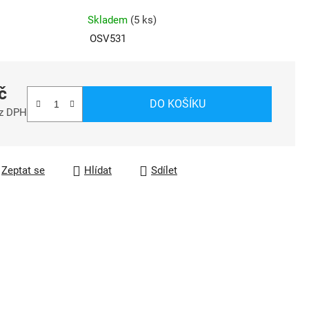
Skladem
(
5 ks
)
OSV531
č
DO KOŠÍKU
ez DPH
a:
Zeptat se
Hlídat
Sdílet