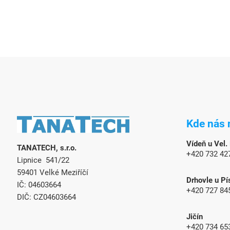
Z
á
Kde nás 
p
a
Vídeň u Vel.
TANATECH, s.r.o.
t
+420 732 42
Lipnice 541/22
í
59401 Velké Meziříčí
Drhovle u Pí
IČ: 04603664
+420 727 84
DIČ: CZ04603664
Jičín
+420 734 65