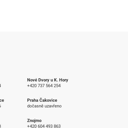
Nové Dvory u K. Hory
4
+420 737 564 254
ce
Praha Čakovice
6
dočasně uzavřeno
Znojmo
83
+420 604 493 863