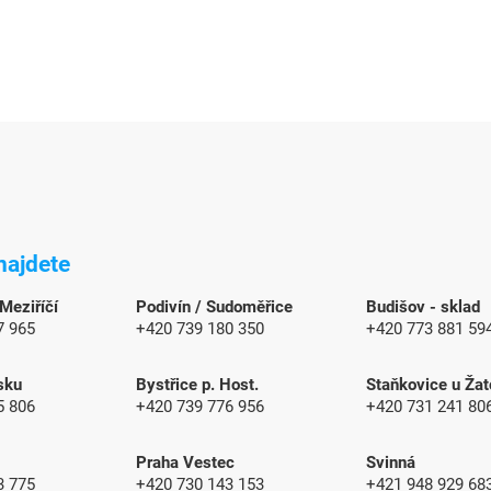
najdete
 Meziříčí
Podivín / Sudoměřice
Budišov - sklad
7 965
+420 739 180 350
+420 773 881 59
sku
Bystřice p. Host.
Staňkovice u Žat
5 806
+420 739 776 956
+420 731 241 80
Praha Vestec
Svinná
3 775
+420 730 143 153
+421 948 929 6