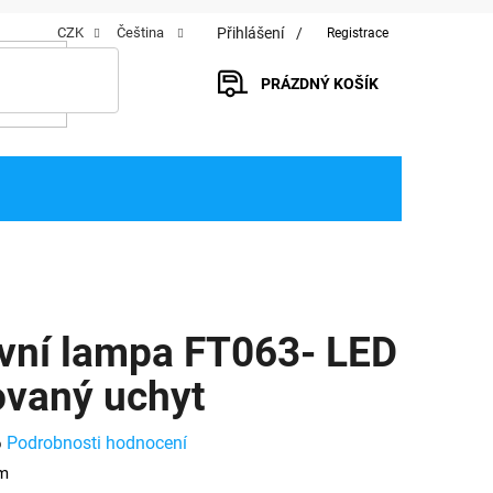
Přihlášení
CZK
Čeština
Registrace
PRÁZDNÝ KOŠÍK
NÁKUPNÍ
KOŠÍK
vní lampa FT063- LED
vaný uchyt
Podrobnosti hodnocení
o
om