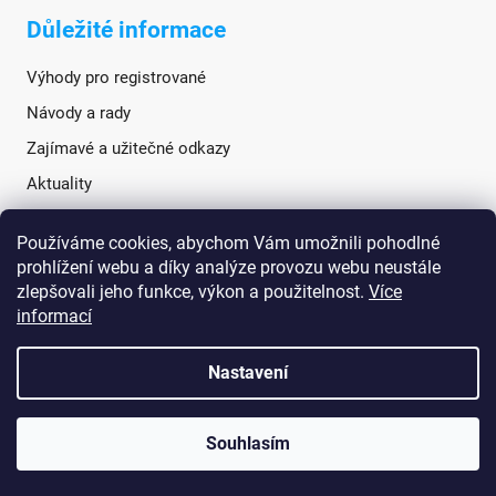
Důležité informace
Výhody pro registrované
Návody a rady
Zajímavé a užitečné odkazy
Aktuality
Používáme cookies, abychom Vám umožnili pohodlné
Sociální sítě
prohlížení webu a díky analýze provozu webu neustále
zlepšovali jeho funkce, výkon a použitelnost.
Více
informací
Nastavení
Souhlasím
Vytvořil Shoptet
Copyright 2026
TANATECH.cz
. Všechna práva vyhrazena.