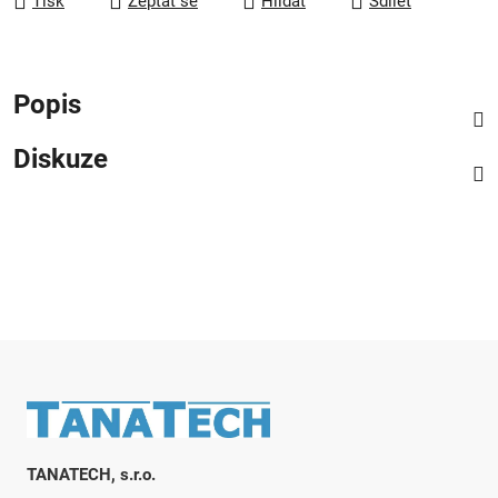
Tisk
Zeptat se
Hlídat
Sdílet
Popis
Diskuze
Zápatí
TANATECH, s.r.o.