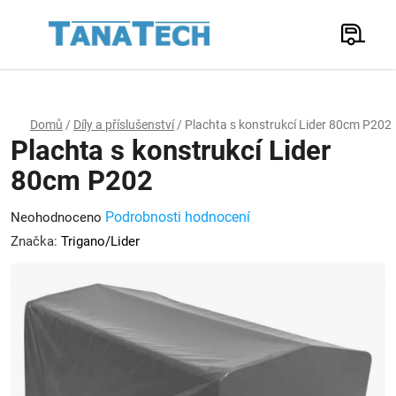
Přejít
na
Hledat
obsah
N
K
Domů
/
Díly a příslušenství
/
Plachta s konstrukcí Lider 80cm P202
Plachta s konstrukcí Lider
80cm P202
Průměrné
Podrobnosti hodnocení
Neohodnoceno
hodnocení
Značka:
Trigano/Lider
produktu
je
0,0
z
5
hvězdiček.